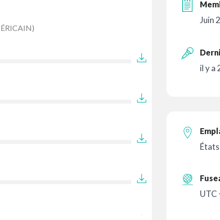
Memb
Juin 
ÉRICAIN)
Derni
il y a
Empl
États
Fuse
UTC 