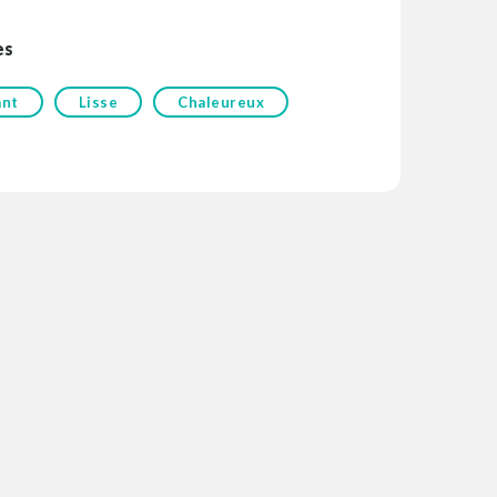
es
ant
Lisse
Chaleureux