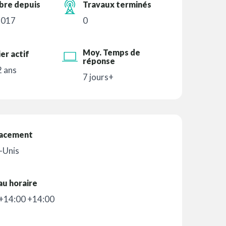
re depuis
Travaux terminés
2017
0
Moy. Temps de
er actif
réponse
 2 ans
7 jours+
acement
-Unis
au horaire
+14:00 +14:00