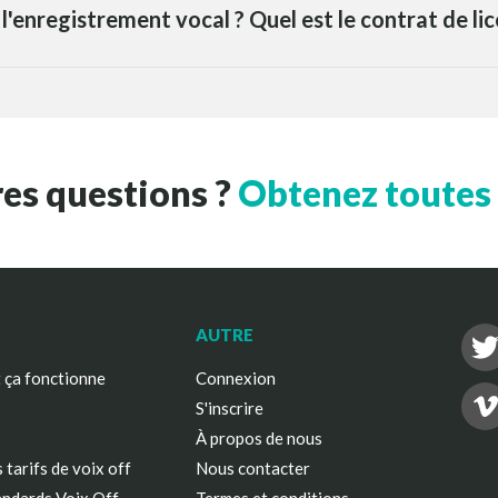
r l'enregistrement vocal ? Quel est le contrat de li
res questions ?
Obtenez toutes l
AUTRE
ça fonctionne
Connexion
S'inscrire
À propos de nous
 tarifs de voix off
Nous contacter
andards Voix Off
Termes et conditions