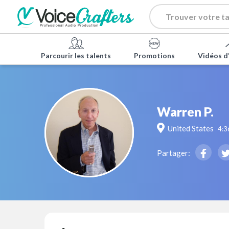
Parcourir les talents
Promotions
Vidéos d
Warren P.
United States
4:3
Partager: