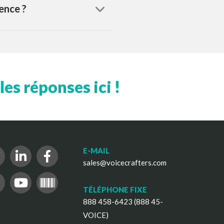
cence ?
es réponses ici !
E-MAIL
sales@voicecrafters.com
TÉLÉPHONE FIXE
888 458-6423 (888 45-
VOICE)