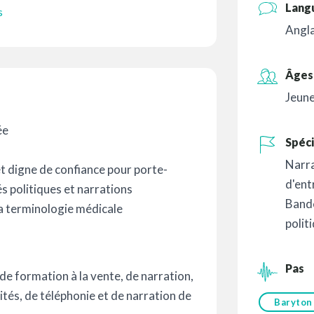
Lang
s
Angla
Âges 
Jeune
ée
Spéci
Narr
t digne de confiance pour porte-
d'ent
és politiques et narrations
Band
la terminologie médicale
polit
Pas
 de formation à la vente, de narration,
ités, de téléphonie et de narration de
Baryton