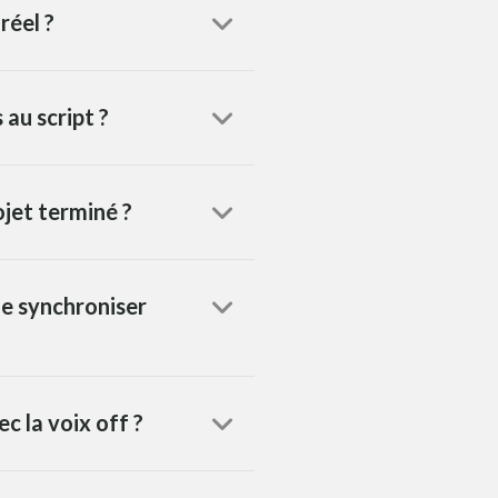
réel ?
 au script ?
ojet terminé ?
le synchroniser
c la voix off ?