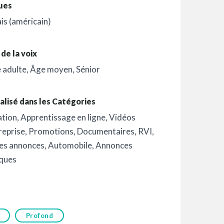
ues
is (américain)
de la voix
 adulte
,
Âge moyen
,
Sénior
alisé dans les Catégories
ation
,
Apprentissage en ligne
,
Vidéos
reprise
,
Promotions
,
Documentaires
,
RVI
,
es annonces
,
Automobile
,
Annonces
iques
Profond