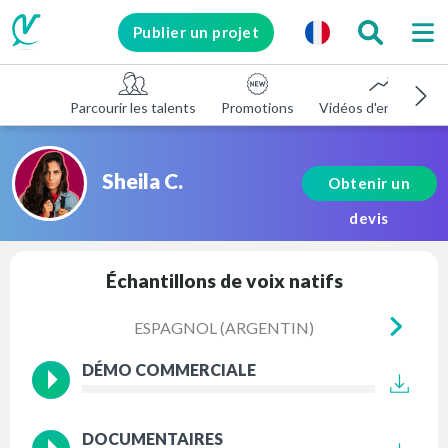
Publier un projet
Parcourir les talents
Promotions
Vidéos d'entreprise
Sheila C.
Obtenir un
devis
Échantillons de voix natifs
ESPAGNOL (ARGENTIN)
ESPAGN
DÉMO COMMERCIALE
DOCUMENTAIRES