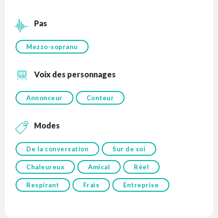
Pas
Mezzo-soprano
Voix des personnages
Annonceur
Conteur
Modes
De la conversation
Sur de soi
Chaleureux
Amical
Réel
Respirant
Frais
Entreprise