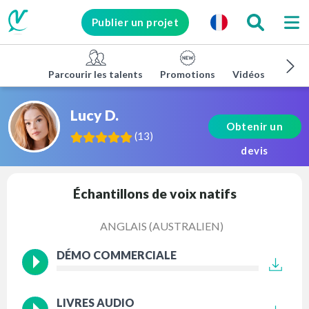
Publier un projet
Parcourir les talents
Promotions
Vidéos d'entrep
Lucy D.
Obtenir un
(
13
)
devis
Échantillons de voix natifs
ANGLAIS (AUSTRALIEN)
DÉMO COMMERCIALE
LIVRES AUDIO