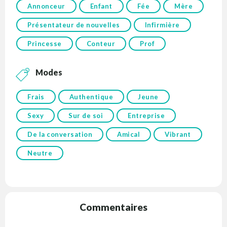
Annonceur
Enfant
Fée
Mère
Présentateur de nouvelles
Infirmière
Princesse
Conteur
Prof
Modes
Frais
Authentique
Jeune
Sexy
Sur de soi
Entreprise
De la conversation
Amical
Vibrant
Neutre
Commentaires