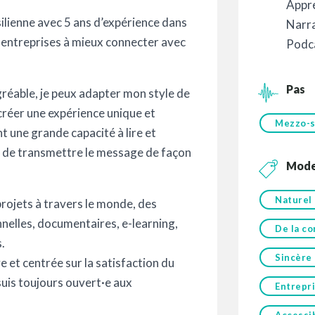
Appre
silienne avec 5 ans d’expérience dans
Narra
es entreprises à mieux connecter avec
Podc
Pas
réable, je peux adapter mon style de
 créer une expérience unique et
Mezzo-s
nt une grande capacité à lire et
et de transmettre le message de façon
Mod
Naturel
projets à travers le monde, des
onnelles, documentaires, e-learning,
De la co
s.
Sincère
 et centrée sur la satisfaction du
 suis toujours ouvert·e aux
Entrepr