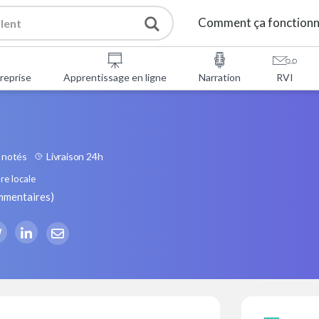
Comment ça fonction
reprise
Apprentissage en ligne
Narration
RVI
 notés
Livraison 24h
re locale
mmentaires
)