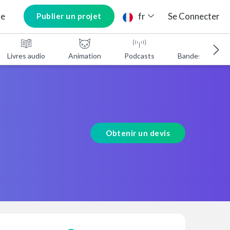
ne
fr
Se Connecter
Publier un projet
Livres audio
Animation
Podcasts
Bandes annonc
Obtenir un devis