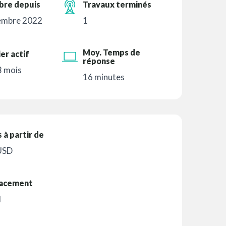
re depuis
Travaux terminés
embre 2022
1
Moy. Temps de
er actif
réponse
 3 mois
16 minutes
s à partir de
USD
acement
l