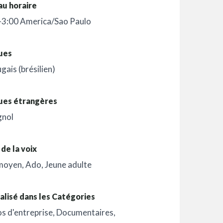
au horaire
-3:00 America/Sao Paulo
ues
gais (brésilien)
ues étrangères
gnol
de la voix
moyen
,
Ado
,
Jeune adulte
alisé dans les Catégories
s d'entreprise
,
Documentaires
,