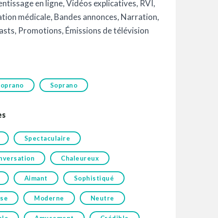
ntissage en ligne
,
Vidéos explicatives
,
RVI
,
tion médicale
,
Bandes annonces
,
Narration
,
asts
,
Promotions
,
Émissions de télévision
oprano
Soprano
es
Spectaculaire
nversation
Chaleureux
Aimant
Sophistiqué
ise
Moderne
Neutre