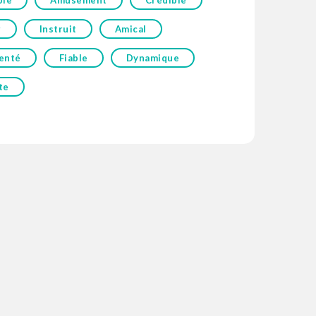
ble
Amusement
Crédible
r
Instruit
Amical
enté
Fiable
Dynamique
te