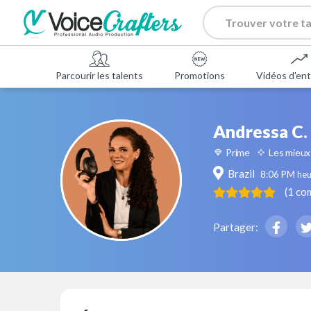
Parcourir les talents
Promotions
Vidéos d'ent
Andressa C.
Prime
Les mieux
Brazil
8:06 PM
heu
(
1
co
Partager: