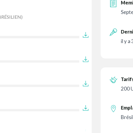
Memb
Sept
RÉSILIEN)
Derni
il y a
Tarif
200 
Empl
Brési