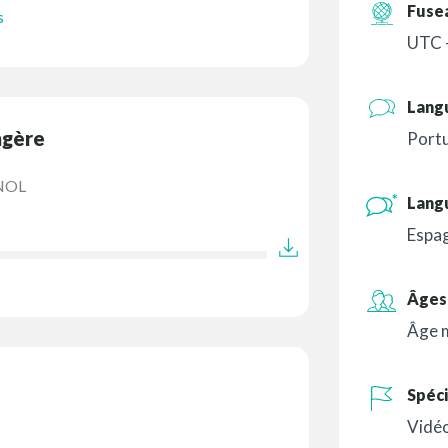
Fuse
s
UTC 
Lang
ngère
Portu
NOL
Lang
Espa
Âges 
Âge 
Spéci
Vidéo