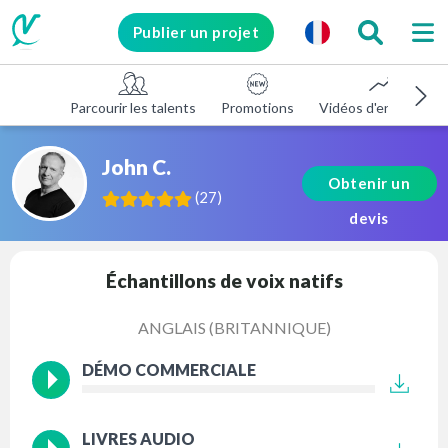
Publier un projet
Parcourir les talents
Promotions
Vidéos d'entreprise
John C.
Obtenir un
(
27
)
devis
Échantillons de voix natifs
ANGLAIS (BRITANNIQUE)
DÉMO COMMERCIALE
LIVRES AUDIO