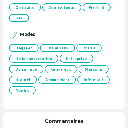
Contralto
Contre-ténor
Profond
Bas
Modes
Dégager
Chaleureux
Positif
De la conversation
Entreprise
Dynamique
Graveleux
Masculin
Naturel
Commandant
Informatif
Neutre
Commentaires