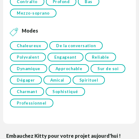
Contralto
Profond
Bas
Mezzo-soprano
Modes
Chaleureux
De la conversation
Polyvalent
Engageant
Reliable
Dynamique
Approchable
Sur de soi
Dégager
Amical
Spirituel
Charmant
Sophistiqué
Professionnel
Embauchez Kitty pour votre projet aujourd'hui !