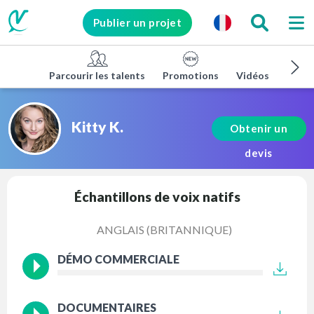
Publier un projet
Parcourir les talents
Promotions
Vidéos d'entrep
Kitty K.
Obtenir un
devis
Échantillons de voix natifs
ANGLAIS (BRITANNIQUE)
DÉMO COMMERCIALE
DOCUMENTAIRES