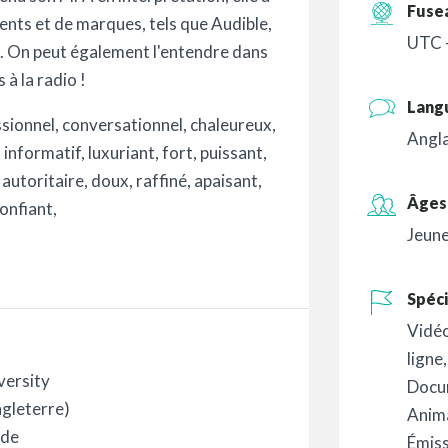
Fuse
lients et de marques, tels que Audible,
UTC 
 On peut également l'entendre dans
 à la radio !
Lang
essionnel, conversationnel, chaleureux,
Angla
informatif, luxuriant, fort, puissant,
utoritaire, doux, raffiné, apaisant,
Âges 
onfiant,
Jeune
Spéci
Vidéo
ligne
versity
Docu
ngleterre)
Anim
nde
Émiss