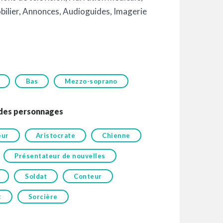
ilier
,
Annonces
,
Audioguides
,
Imagerie
Bas
Mezzo-soprano
 des personnages
eur
Aristocrate
Chienne
Présentateur de nouvelles
Soldat
Conteur
t
Sorcière