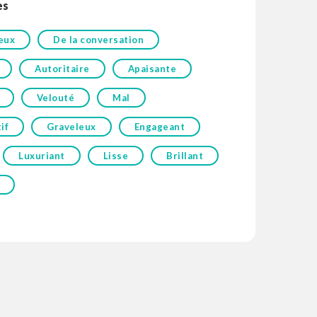
es
eux
De la conversation
Autoritaire
Apaisante
Velouté
Mal
if
Graveleux
Engageant
Luxuriant
Lisse
Brillant