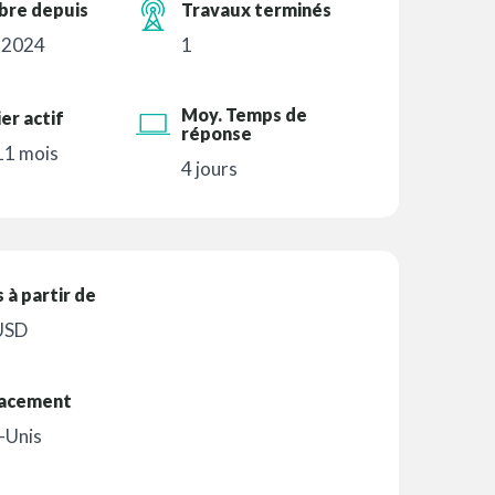
re depuis
Travaux terminés
 2024
1
Moy. Temps de
er actif
réponse
 11 mois
4 jours
s à partir de
USD
acement
-Unis