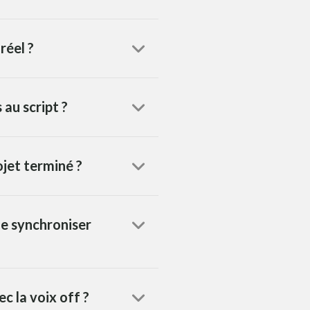
réel ?
 au script ?
ojet terminé ?
le synchroniser
c la voix off ?