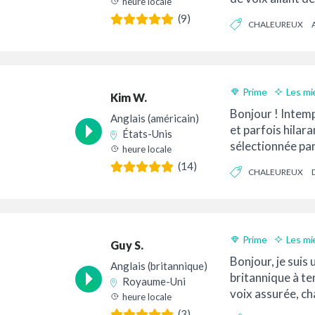
heure locale
l'entreprise en p
(9)
CHALEUREUX
personnages. Bas
Prime
Les mi
Kim W.
Livraison 24h
Bonjour ! Intemp
Anglais (américain)
et parfois hilara
États-Unis
sélectionnée pa
heure locale
marques du mond
(14)
CHALEUREUX
FIABLE
Prime
Les mi
Guy S.
Livraison 24h
Bonjour, je suis 
Anglais (britannique)
britannique à te
Royaume-Uni
voix assurée, ch
heure locale
et percutante. J'a
(3)