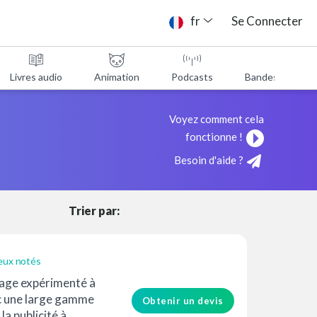
ne
fr
Se Connecter
Livres audio
Animation
Podcasts
Bandes annonc
Voyez comment cela
fonctionne !
Besoin d'aide ?
Trier par:
eux notés
age expérimenté à
c une large gamme
Obtenir un devis
la publicité à