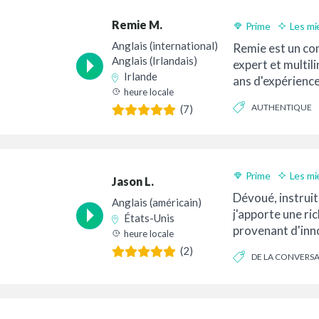
Remie M.
Prime
Les mi
Livraison 24h
Anglais (international)
Remie est un co
Anglais (Irlandais)
expert et multil
Irlande
ans d'expérience
heure locale
d'Irlande et parl
AUTHENTIQUE
(7)
LUXUEUX
Prime
Les mi
Jason L.
Livraison 24h
Dévoué, instruit 
Anglais (américain)
j'apporte une ri
États-Unis
provenant d'inn
heure locale
pour de grandes
(2)
DE LA CONVERS
ENGAGEANT