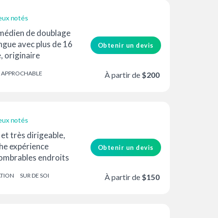
eux notés
médien de doublage
ingue avec plus de 16
Obtenir un devis
, originaire
ant anglais...
APPROCHABLE
À partir de
$200
eux notés
et très dirigeable,
che expérience
Obtenir un devis
ombrables endroits
 marques...
ATION
SUR DE SOI
À partir de
$150