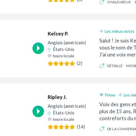
CHALEUREUX
Les mieux notés
Kelsey P.
Salut ! Je suis K
Anglais (américain)
sous le nom de
États-Unis
J'ai une voix me
heure locale
atypique et éner
(2)
DÉTAILLÉ
MOD
inspiré plus d'un.
Prime
Les mi
Ripley J.
Livraison 24h
Voix des gens et
Anglais (américain)
plus de 15 ans, R
États-Unis
contreforts du 
heure locale
(14)
DE LA CONVERS