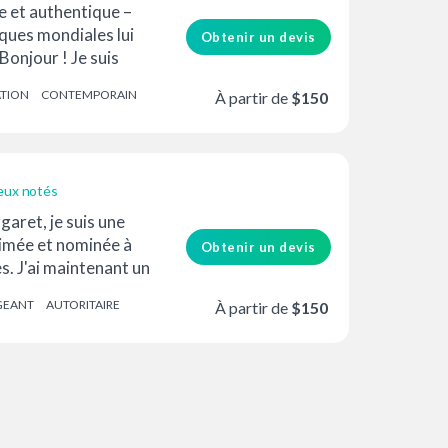
e et authentique –
ues mondiales lui
Obtenir un devis
Bonjour ! Je suis
), une comédienne
ATION
CONTEMPORAIN
À partir de
$150
 NYC...
eux notés
garet, je suis une
rimée et nominée à
Obtenir un devis
s. J'ai maintenant un
ellement
GEANT
AUTORITAIRE
À partir de
$150
...