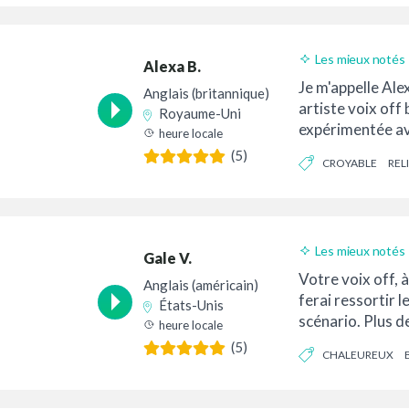
Les mieux notés
Alexa B.
Je m'appelle Alex
Anglais (britannique)
artiste voix off
Royaume-Uni
expérimentée av
heure locale
accessible, atte
(5)
CROYABLE
REL
confiance.
Les mieux notés
Gale V.
Votre voix off, à
Anglais (américain)
ferai ressortir l
États-Unis
scénario. Plus d
heure locale
d'expérience en 
(5)
CHALEUREUX
tant que doublag
marchés.