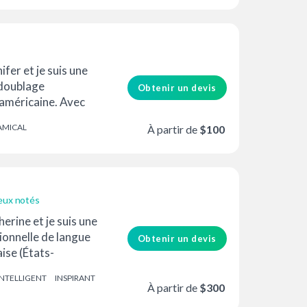
ifer et je suis une
doublage
Obtenir un devis
 américaine. Avec
'expérience en tant
AMICAL
À partir de
$100
N
eux notés
erine et je suis une
ionnelle de langue
Obtenir un devis
ise (États-
INTELLIGENT
INSPIRANT
rnational) - un
À partir de
$300