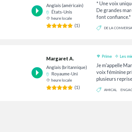
* Une voix uniqu
Anglais (américain)
De grandes marq
États-Unis
font confiance.* 
heure locale
Cenophia (Nophi
(1)
DE LA CONVERS
voix-off basée à
CROYABLE
Prime
Les mi
Margaret A.
Livraison 24h
Je m'appelle Mar
Anglais (britannique)
voix féminine p
Royaume-Uni
plusieurs reprise
heure locale
accent RP natur
(1)
AMICAL
ENGA
chaleureux, avec