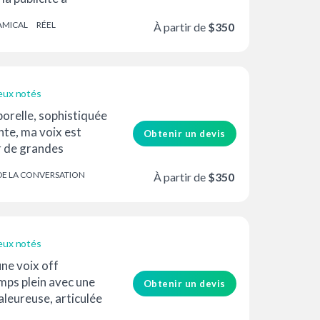
assant par les
AMICAL
RÉEL
À partir de
$350
e en scénar...
eux notés
orelle, sophistiquée
nte, ma voix est
Obtenir un devis
r de grandes
e entier.
DE LA CONVERSATION
À partir de
$350
eux notés
une voix off
mps plein avec une
Obtenir un devis
aleureuse, articulée
i...