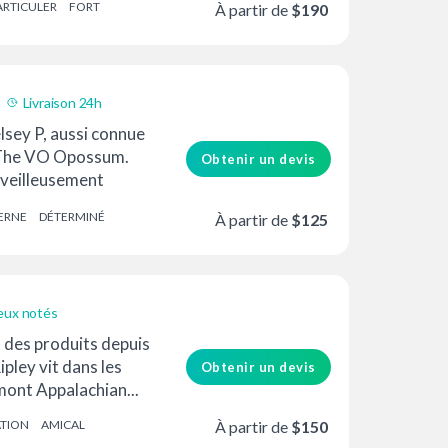
ARTICULER
FORT
À partir de
$190
Livraison 24h
elsey P, aussi connue
 The VO Opossum.
Obtenir un devis
rveilleusement
gique qui en a
ERNE
DÉTERMINÉ
À partir de
$125
..
eux notés
 des produits depuis
ipley vit dans les
Obtenir un devis
mont Appalachian...
ATION
AMICAL
À partir de
$150