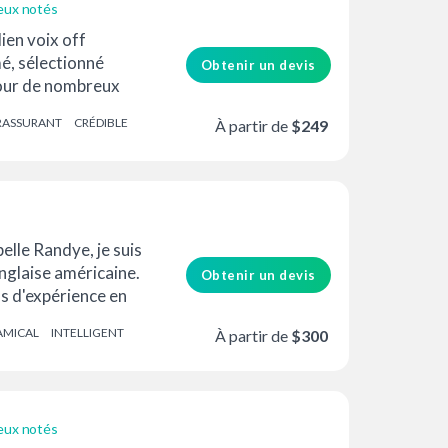
eux notés
ien voix off
é, sélectionné
Obtenir un devis
our de nombreux
 voix off...
RASSURANT
CRÉDIBLE
À partir de
$249
elle Randye, je suis
nglaise américaine.
Obtenir un devis
ns d'expérience en
ix off, st...
AMICAL
INTELLIGENT
À partir de
$300
eux notés