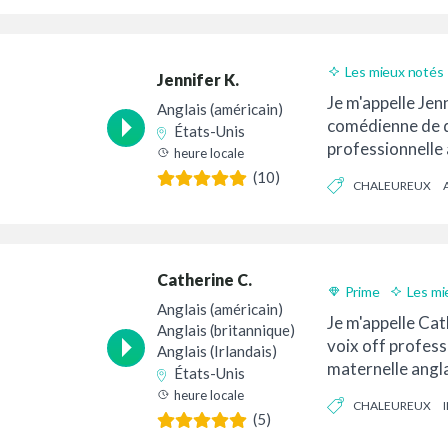
CHARISMATIQUE
Les mieux notés
Jennifer K.
Je m'appelle Jenn
Anglais (américain)
comédienne de 
États-Unis
professionnelle
heure locale
plus de 20 ans d
(10)
CHALEUREUX
qu'actrice, j'ai...
DE LA CONVERSATIO
Catherine C.
Prime
Les mi
Anglais (américain)
Je m'appelle Cath
Anglais (britannique)
voix off profess
Anglais (Irlandais)
maternelle angla
États-Unis
Unis/Royaume-
heure locale
CHALEUREUX
Uni/Irlande/Inte
(5)
double U...