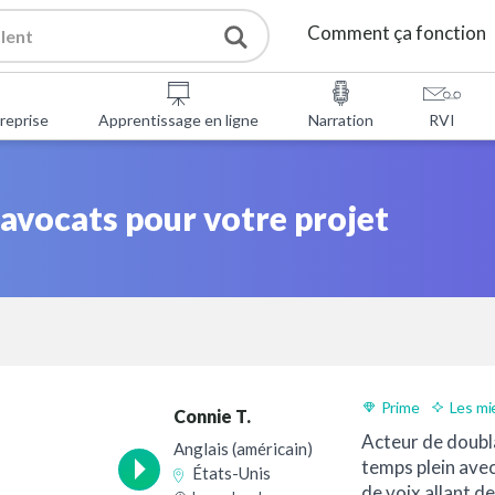
Comment ça fonction
Prestations de service
reprise
Apprentissage en ligne
Narration
RVI
Outils gratuits
vocats pour votre projet
FAQ
À propos de nous
Contacter
Prime
Les mi
Connie T.
Acteur de doubl
Anglais (américain)
temps plein ave
États-Unis
de voix allant de 