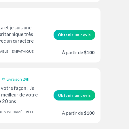
a et je suis une
 britannique très
Obtenir un devis
ec un caractère
ntionné et digne de
IABLE
EMPATHIQUE
À partir de
$100
Livraison 24h
 votre façon ! Je
e meilleur de votre
Obtenir un devis
e 20 ans
tant qu'acteur et en
BIEN INFORMÉ
RÉEL
À partir de
$100
e sur les principaux