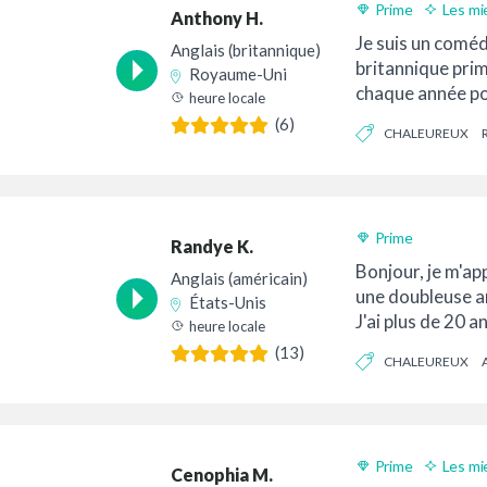
Prime
Les mi
Anthony H.
Je suis un coméd
Anglais (britannique)
britannique prim
Royaume-Uni
chaque année p
heure locale
prix nationaux de
(6)
CHALEUREUX
Prime
Randye K.
Bonjour, je m'app
Anglais (américain)
une doubleuse a
États-Unis
J'ai plus de 20 a
heure locale
tant qu'artiste vo
(13)
CHALEUREUX
Prime
Les mi
Cenophia M.