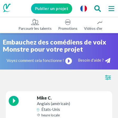
Publier un projet
Parcourir les talents
Promotions
Vidéos d'entreprise
Embauchez des comédiens de voix
Monstre pour votre projet
Besoin d'aide ?
Voyez comment cela fonctionne !
Mike C.
Anglais (américain)
États-Unis
heure locale