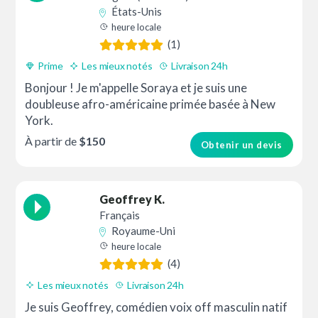
États-Unis
heure locale
(1)
Prime
Les mieux notés
Livraison 24h
Bonjour ! Je m'appelle Soraya et je suis une
doubleuse afro-américaine primée basée à New
York.
À partir de
$150
Obtenir un devis
Geoffrey K.
Français
Royaume-Uni
heure locale
(4)
Les mieux notés
Livraison 24h
Bon rapport qualité prix
Je suis Geoffrey, comédien voix off masculin natif