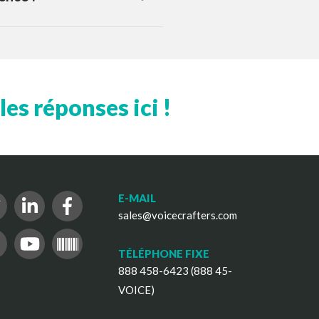
es réponses ici !
E-MAIL
sales@voicecrafters.com
TÉLÉPHONE FIXE
888 458-6423 (888 45-
VOICE)