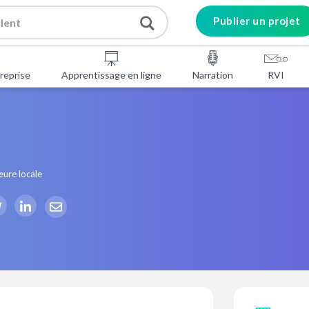
Publier un projet
reprise
Apprentissage en ligne
Narration
RVI
eure locale