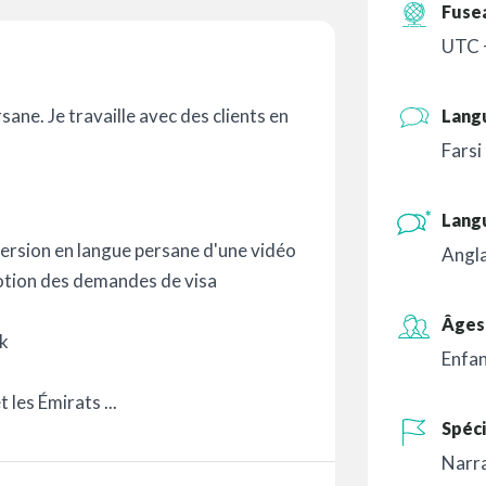
Fuse
UTC 
ane. Je travaille avec des clients en
Lang
Farsi
Lang
 version en langue persane d'une vidéo
Angla
otion des demandes de visa
Âges 
k
Enfa
 les Émirats ...
Spéci
Narr