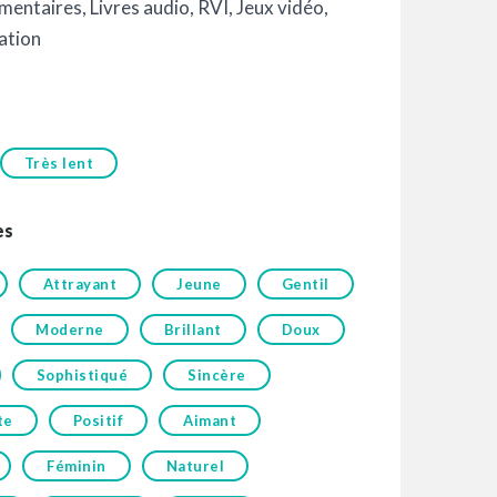
mentaires
,
Livres audio
,
RVI
,
Jeux vidéo
,
ation
Très lent
es
Attrayant
Jeune
Gentil
Moderne
Brillant
Doux
Sophistiqué
Sincère
te
Positif
Aimant
Féminin
Naturel