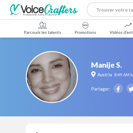
Parcourir les talents
Promotions
Vidéos d'ent
Manije S.
Austria
8:49 AM
h
Partager: