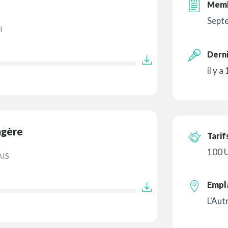
Memb
Sept
I
Derni
il y a
ngère
Tarif
100 
IS
Empl
L'Aut