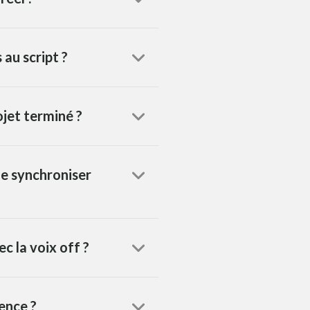
 au script ?
ojet terminé ?
le synchroniser
c la voix off ?
cence ?