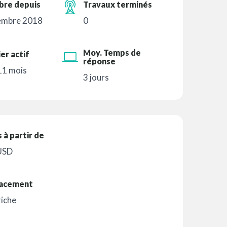
re depuis
Travaux terminés
embre 2018
0
Moy. Temps de
er actif
réponse
 11 mois
3 jours
s à partir de
USD
acement
riche