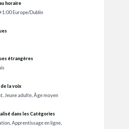
au horaire
+1:00 Europe/Dublin
ues
ues étrangères
is
de la voix
nt
,
Jeune adulte
,
Âge moyen
alisé dans les Catégories
ation
,
Apprentissage en ligne
,