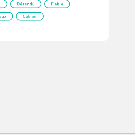
r
Détendu
Fiable
eux
Calmer