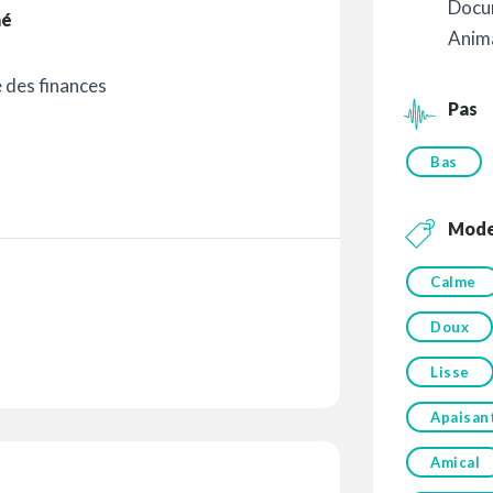
Docu
mé
Anim
 des finances
Pas
Bas
Mod
Calme
Doux
Lisse
Apaisan
Amical