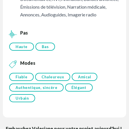
Émissions de télévision
,
Narration médicale
,
Annonces
,
Audioguides
,
Imagerie radio
Pas
Haute
Bas
Modes
Fiable
Chaleureux
Amical
Authentique, sincère
Élégant
Urbain
Embauchez Valeriane pour votre projet aujourd'hui !