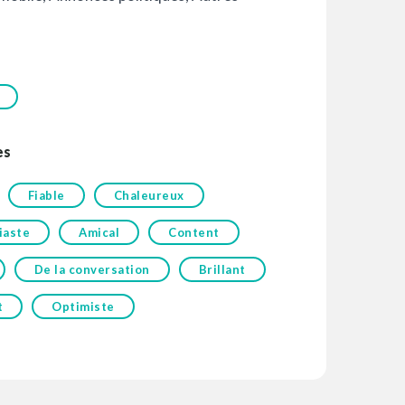
es
Fiable
Chaleureux
iaste
Amical
Content
De la conversation
Brillant
t
Optimiste