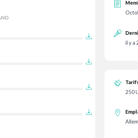
Memb
Octo
AND
Derni
il y a
Tarif
250 
Empl
Alle