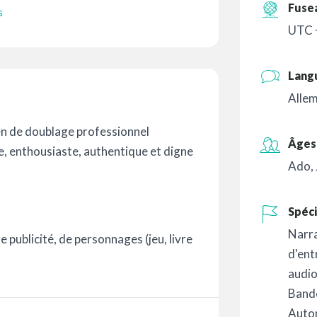
Fuse
s
UTC +
Lang
Alle
ien de doublage professionnel
Âges 
e, enthousiaste, authentique et digne
Ado
,
Spéci
Narr
e publicité, de personnages (jeu, livre
d'ent
audi
Band
Auto