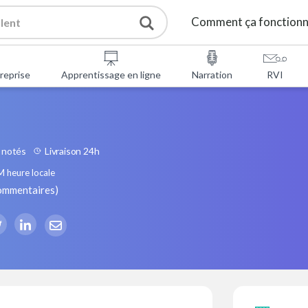
Comment ça fonction
reprise
Apprentissage en ligne
Narration
RVI
 notés
Livraison 24h
M
heure locale
ommentaires
)