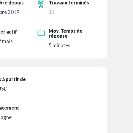
re depuis
Travaux terminés
bre 2019
11
Moy. Temps de
er actif
réponse
 2 mois
5 minutes
s à partir de
USD
acement
magne