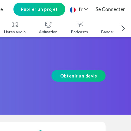
ne
fr
Se Connecter
Publier un projet
Livres audio
Animation
Podcasts
Bandes annonc
Obtenir un devis