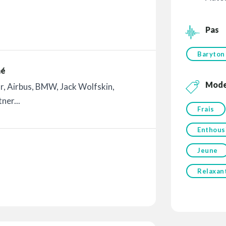
Pas
Baryton
mé
Mod
r, Airbus, BMW, Jack Wolfskin,
ner...
Frais
Enthous
Jeune
Relaxan