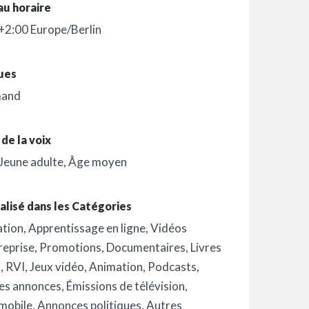
au horaire
2:00 Europe/Berlin
ues
mand
de la voix
Jeune adulte
,
Âge moyen
alisé dans les Catégories
ation
,
Apprentissage en ligne
,
Vidéos
reprise
,
Promotions
,
Documentaires
,
Livres
o
,
RVI
,
Jeux vidéo
,
Animation
,
Podcasts
,
es annonces
,
Émissions de télévision
,
mobile
,
Annonces politiques
,
Autres