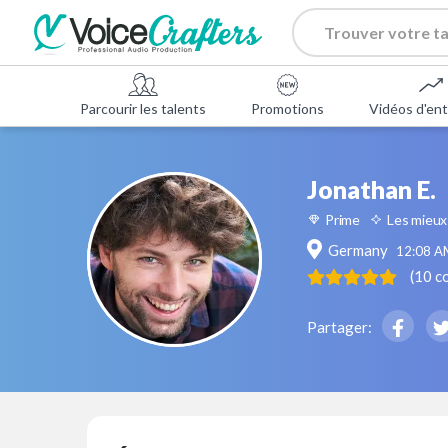
Parcourir les talents
Promotions
Vidéos d'ent
Jonathan E.
Prime
Les mieux
Germany
12:08 A
(
10
c
Partager: