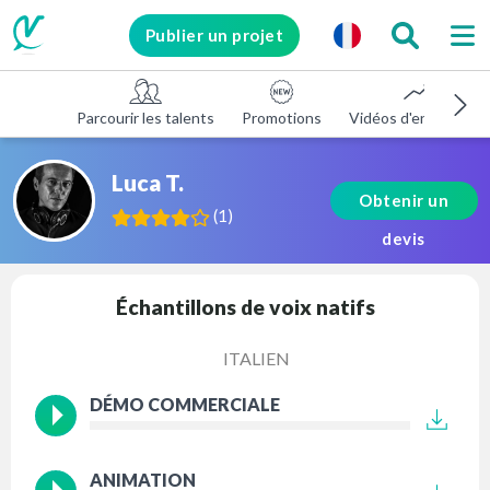
Publier un projet
Parcourir les talents
Promotions
Vidéos d'entreprise
Luca T.
Obtenir un
(
1
)
devis
Échantillons de voix natifs
ITALIEN
DÉMO COMMERCIALE
ANIMATION