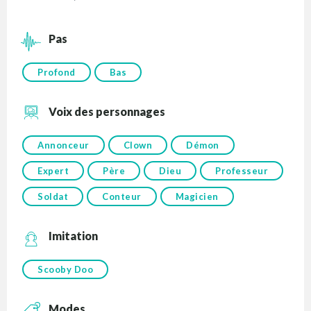
Pas
Profond
Bas
Voix des personnages
Annonceur
Clown
Démon
Expert
Père
Dieu
Professeur
Soldat
Conteur
Magicien
Imitation
Scooby Doo
Modes