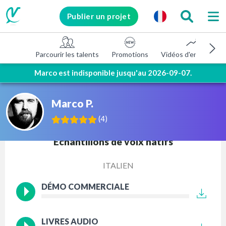
Publier un projet
Parcourir les talents
Promotions
Vidéos d'entreprise
Marco est indisponible jusqu'au 2026-09-07.
Marco P.
(
4
)
Échantillons de voix natifs
ITALIEN
DÉMO COMMERCIALE
LIVRES AUDIO