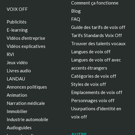
Comment ça fonctionne
VOIX OFF
Blog
FAQ
Publicités
Guide des tarifs de voix off
E-learning
Tarifs Standards Voix Off
Vidéos d'entreprise
Trouver des talents vocaux
Vidéos explicatives
Langues de voix off
RVI
Langues de voix off avec
Jeux vidéo
accents étrangers
Livres audio
Catégories de voix off
LANDAU
Styles de voix off
Annonces politiques
Emplacements de voix off
Animation
Personnages voix off
Narration médicale
Usurpations d'identité en
Immobilier
voix off
Industrie automobile
Audioguides
AUTRE