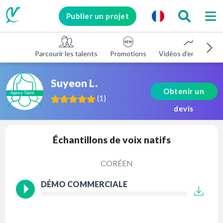
Publier un projet
Parcourir les talents
Promotions
Vidéos d'entreprise
Suyeon L.
Obtenir un
(
1
)
devis
Échantillons de voix natifs
CORÉEN
DÉMO COMMERCIALE