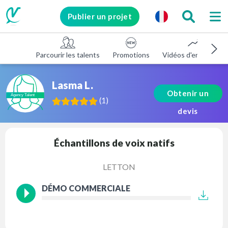
Publier un projet
Parcourir les talents
Promotions
Vidéos d'entreprise
Lasma L.
Obtenir un
(
1
)
devis
Échantillons de voix natifs
LETTON
DÉMO COMMERCIALE