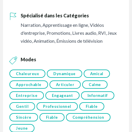
Spécialisé dans les Catégories
Narration
,
Apprentissage en ligne
,
Vidéos
d'entreprise
,
Promotions
,
Livres audio
,
RVI
,
Jeux
vidéo
,
Animation
,
Émissions de télévision
Modes
Chaleureux
Dynamique
Amical
Approchable
Articuler
Calme
Entreprise
Engageant
Informatif
Gentil
Professionnel
Fiable
Sincère
Fiable
Compréhension
Jeune