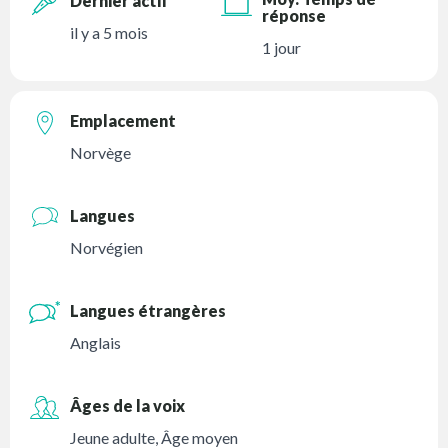
Dernier actif
réponse
il y a 5 mois
1 jour
Emplacement
Norvège
Langues
Norvégien
Langues étrangères
Anglais
Âges de la voix
Jeune adulte
,
Âge moyen