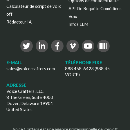
Options de confidentialité
Calculateur de script de voix
API De Requête Comédiens
off
Voix
Rédacteur IA
Infos LLM
E-MAIL
TÉLÉPHONE FIXE
sales@voicecrafters.com
888 458-6423 (888 45-
VOICE)
ADRESSE
Voice Crafters, LLC
8 The Green, Suite 4000
Dover, Delaware 19901
United States
Voice Crafters est une agence professionnelle de voix-off