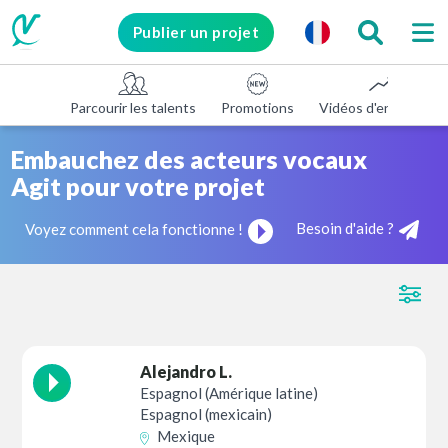
Publier un projet
Parcourir les talents
Promotions
Vidéos d'entreprise
Embauchez des acteurs vocaux
Agit pour votre projet
Besoin d'aide ?
Voyez comment cela fonctionne !
Alejandro L.
Espagnol (Amérique latine)
Espagnol (mexicain)
Mexique