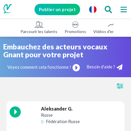
Publier un projet
Parcourir les talents
Promotions
Vidéos d'entreprise
Embauchez des acteurs vocaux
Gnant pour votre projet
Besoin d'aide ?
Voyez comment cela fonctionne !
Aleksander G.
Russe
Fédération Russe