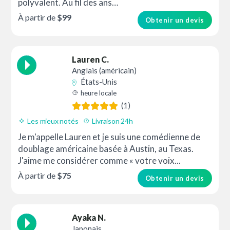
polyvalent. Au fil des ans…
À partir de
$99
Obtenir un devis
Lauren C.
Anglais (américain)
États-Unis
heure locale
(1)
Les mieux notés
Livraison 24h
Bon rapport qualité prix
Je m'appelle Lauren et je suis une comédienne de
doublage américaine basée à Austin, au Texas.
J'aime me considérer comme « votre voix...
À partir de
$75
Obtenir un devis
Ayaka N.
Japonais