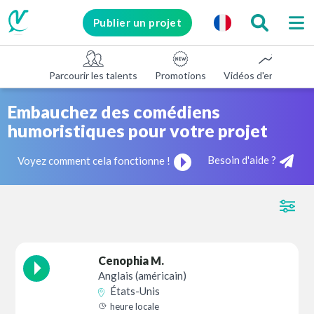
Publier un projet
Parcourir les talents
Promotions
Vidéos d'entreprise
Embauchez des comédiens
humoristiques pour votre projet
Besoin d'aide ?
Voyez comment cela fonctionne !
Cenophia M.
Anglais (américain)
États-Unis
heure locale