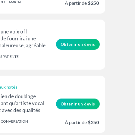
DU
AMICAL
À partir de
$250
 une voix off
 Je fournirai une
Obtenir un devis
chaleureuse, agréable
r votre...
IS PATIENTE
eux notés
dien de doublage
ant qu'artiste vocal
Obtenir un devis
 avec des qualités
ntes...
A CONVERSATION
À partir de
$250