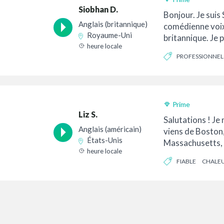
Siobhan D.
Bonjour. Je suis
Anglais (britannique)
comédienne voix
Royaume-Uni
britannique. Je 
heure locale
depuis mon stud
PROFESSIONNEL
équipé.
PROVOCANT
Prime
Liz S.
Salutations ! Je m
Anglais (américain)
viens de Boston,
États-Unis
Massachusetts, 
heure locale
un accueil chale
FIABLE
CHALE
terre (non...)
DE LA CONVERSATIO