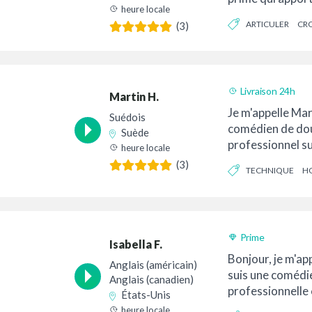
heure locale
d'expérience pro
ARTICULER
CR
(3)
Livraison 24h
Martin H.
Je m'appelle Mart
Suédois
comédien de do
Suède
professionnel su
heure locale
principalement 
(3)
TECHNIQUE
H
occasionnelleme
Prime
Isabella F.
Bonjour, je m'app
Anglais (américain)
suis une comédi
Anglais (canadien)
professionnelle
États-Unis
américaine basé
heure locale