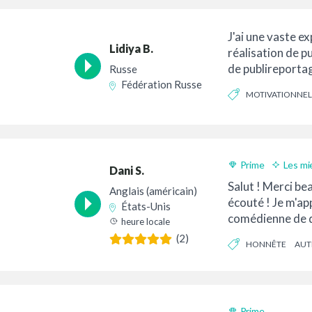
J'ai une vaste e
Lidiya B.
réalisation de pu
de publireporta
Russe
personnages de 
Fédération Russe
MOTIVATIONNEL
peux parler dans 
ATTACHANT
Prime
Les mi
Dani S.
Livraison 24h
Salut ! Merci be
Anglais (américain)
écouté ! Je m'app
États-Unis
comédienne de d
heure locale
temps depuis 20
(2)
HONNÊTE
AUT
Prime