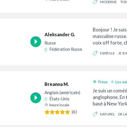
MODERNE
TOR
York. Née en ...
Bonjour ! Je suis
Aleksander G.
masculine russe.
voix off forte, 
Russe
et dynamique pou
Fédération Russe
ESPIÈGLE
JE SU
FOLKLORIQUE
Prime
Les mi
Breanna M.
Livraison 24h
Je suis un comé
Anglais (américain)
anglophone. En t
États-Unis
basé à New York
heure locale
vocales polyvale
(6)
NATUREL
DE L
SUR DE SOI