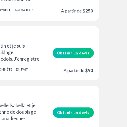
fessionnelle...
OYABLE
AUDACIEUX
À partir de
$250
in et je suis
ublage
Obtenir un devis
édois. J'enregistre
en suédois mais
ONNÊTE
EN FAIT
À partir de
$90
nt en anglais.
elle Isabella et je
enne de doublage
Obtenir un devis
 canadienne-
e à Brooklyn, New