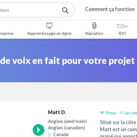
Comment ça fonction
Prestations de service
reprise
Apprentissage en ligne
Narration
RVI
Outils gratuits
 voix en fait pour votre projet
FAQ
À propos de nous
Contacter
Matt D.
Prime
Les mi
Livraison 24h
Anglais (américain)
Situé sur la côt
Anglais (canadien)
Matt est un com
Canada
primé qui apport