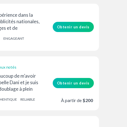
xpérience dans la
blicités nationales,
Obtenir un devis
ges et de
dessins animés. Je
ENGAGEANT
un...
eux notés
aucoup de m'avoir
elle Dani et je suis
Obtenir un devis
oublage à plein
13...
HENTIQUE
RELIABLE
À partir de
$200