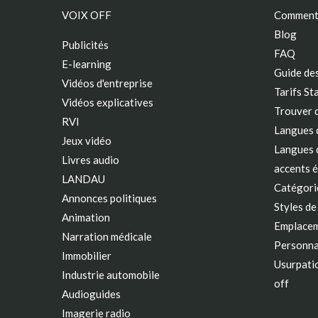
VOIX OFF
Comment 
Blog
Publicités
FAQ
E-learning
Guide des
Vidéos d'entreprise
Tarifs St
Vidéos explicatives
Trouver 
RVI
Langues d
Jeux vidéo
Langues d
Livres audio
accents 
LANDAU
Catégorie
Annonces politiques
Styles de
Animation
Emplacem
Narration médicale
Personna
Immobilier
Usurpatio
Industrie automobile
off
Audioguides
Imagerie radio