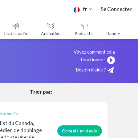
ne
fr
Se Connecter
Livres audio
Animation
Podcasts
Bandes annonc
Voyez comment cela
fonctionne !
Besoin d'aide ?
Trier par:
eux notés
e Est du Canada,
édien de doublage
Obtenir un devis
e toute une vie