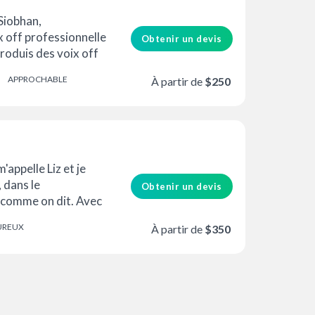
 Siobhan,
 off professionnelle
Obtenir un devis
produis des voix off
io entièrement
APPROCHABLE
À partir de
$250
'appelle Liz et je
 dans le
Obtenir un devis
comme on dit. Avec
ureux et terre-à-
UREUX
À partir de
$350
N