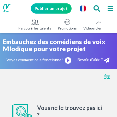
Publier un projet
Parcourir les talents
Promotions
Vidéos d'entreprise
Embauchez des comédiens de voix
Mlodique pour votre projet
Besoin d'aide ?
Voyez comment cela fonctionne !
Vous ne le trouvez pas ici
?