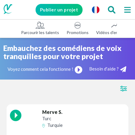
Publier un projet
Parcourir les talents
Promotions
Vidéos d'entreprise
Embauchez des comédiens de voix
tranquilles pour votre projet
Besoin d'aide ?
Voyez comment cela fonctionne !
Merve S.
Turc
Turquie