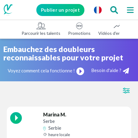
Publier un projet
Parcourir les talents
Promotions
Vidéos d'entreprise
Embauchez des doubleurs
reconnaissables pour votre projet
Besoin d'aide ?
Voyez comment cela fonctionne !
Marina M.
Serbe
Serbie
heure locale