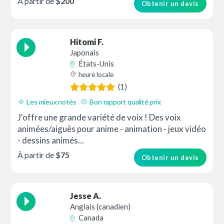
À partir de
$200
Obtenir un devis
Hitomi F.
Japonais
États-Unis
heure locale
(1)
Les mieux notés
Bon rapport qualité prix
J'offre une grande variété de voix ! Des voix
animées/aiguës pour anime - animation - jeux vidéo
- dessins animés...
À partir de
$75
Obtenir un devis
Jesse A.
Anglais (canadien)
Canada