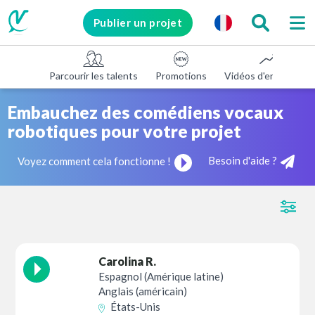
Publier un projet
Parcourir les talents
Promotions
Vidéos d'entreprise
Embauchez des comédiens vocaux
robotiques pour votre projet
Besoin d'aide ?
Voyez comment cela fonctionne !
Carolina R.
Espagnol (Amérique latine)
Anglais (américain)
États-Unis