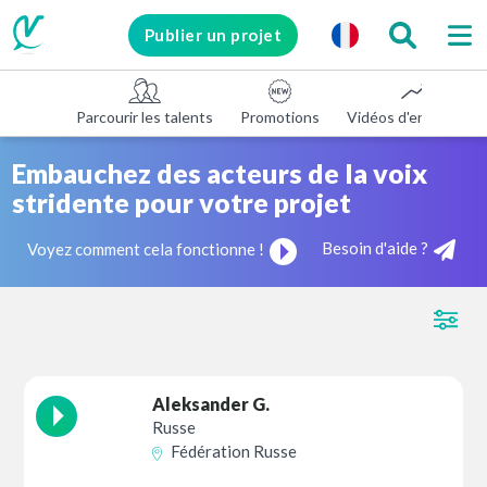
Publier un projet
Parcourir les talents
Promotions
Vidéos d'entreprise
Embauchez des acteurs de la voix
stridente pour votre projet
Besoin d'aide ?
Voyez comment cela fonctionne !
Aleksander G.
Russe
Fédération Russe