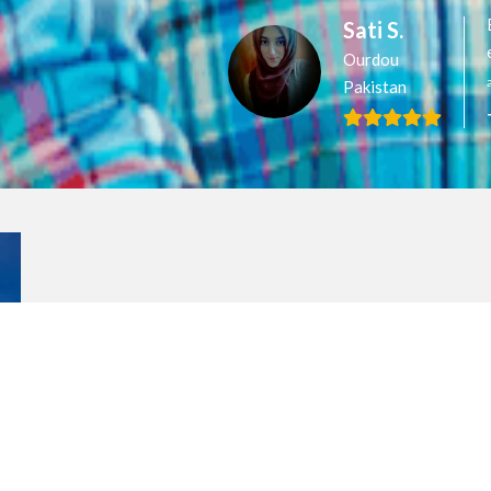
Sati S.
Ourdou
Pakistan