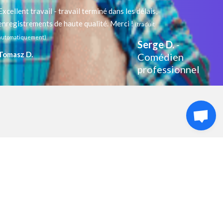
Excellent travail - travail terminé dans les délais,
enregistrements de haute qualité. Merci !
(traduit
automatiquement)
Serge D.
-
Tomasz D.
Comédien
professionnel