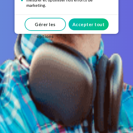
marketing.
Nous pouvons stocker et/ou accéder à des
informations sur votre appareil grâce à l'utilisation
Gérer les
Accepter tout
de cookies et de technologies similaires. Vos
données peuvent être traitées par
12Nombre de
partenaires de confiance
options
aux fins mentionnées ci-
dessus. Vous pouvez gérer vos préférences à
tout moment. Pour plus d'informations sur la
façon dont nous utilisons vos données, veuillez
consulter notre
Politique de confidentialité et de
cookies
.
En cliquant sur "Tout accepter", vous consentez à
l'utilisation de TOUS les cookies. En cliquant sur «
Gérer les options », vous pouvez sélectionner vos
préférences.