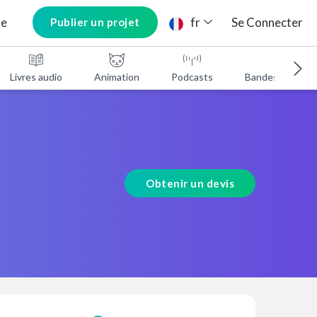
ne
fr
Se Connecter
Publier un projet
Livres audio
Animation
Podcasts
Bandes annonc
Obtenir un devis