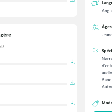
Lang
Angla
Âges 
ngère
Jeune
IS
Spéci
Narr
d'ent
audi
Band
Auto
Mod