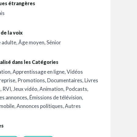
ues étrangères
is
de la voix
 adulte
,
Âge moyen
,
Sénior
alisé dans les Catégories
ation
,
Apprentissage en ligne
,
Vidéos
reprise
,
Promotions
,
Documentaires
,
Livres
o
,
RVI
,
Jeux vidéo
,
Animation
,
Podcasts
,
es annonces
,
Émissions de télévision
,
mobile
,
Annonces politiques
,
Autres
es