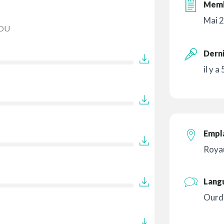
Memb
Mai 
OU
Derni
il y a
Empl
Roya
Lang
Ourd