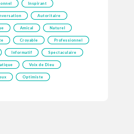
ionnel
Inspirant
nversation
Autoritaire
ue
Amical
Naturel
te
Croyable
Professionnel
Informatif
Spectaculaire
atique
Voix de Dieu
eux
Optimiste