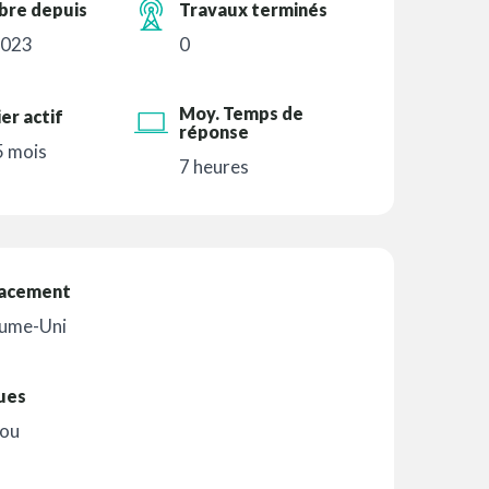
re depuis
Travaux terminés
2023
0
Moy. Temps de
er actif
réponse
 5 mois
7 heures
acement
ume-Uni
ues
ou