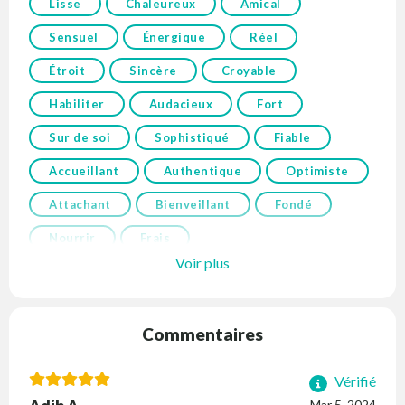
Lisse
Chaleureux
Amical
Sensuel
Énergique
Réel
Étroit
Sincère
Croyable
Habiliter
Audacieux
Fort
Sur de soi
Sophistiqué
Fiable
Accueillant
Authentique
Optimiste
Attachant
Bienveillant
Fondé
Nourrir
Frais
Voir plus
Commentaires
Vérifié
Mar 5, 2024