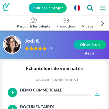
Publier un projet
Parcourir les talents
Promotions
Vidéos d'entrep
Jodi K.
Obtenir un
(
6
)
devis
Échantillons de voix natifs
ANGLAIS (AMÉRICAIN)
DÉMO COMMERCIALE
DOCUMENTAIRES