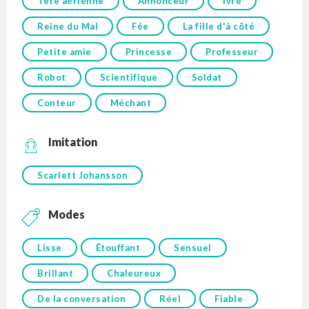
Tête aérienne
Annonceur
Ivre
Reine du Mal
Fée
La fille d'à côté
Petite amie
Princesse
Professeur
Robot
Scientifique
Soldat
Conteur
Méchant
Imitation
Scarlett Johansson
Modes
Lisse
Étouffant
Sensuel
Brillant
Chaleureux
De la conversation
Réel
Fiable