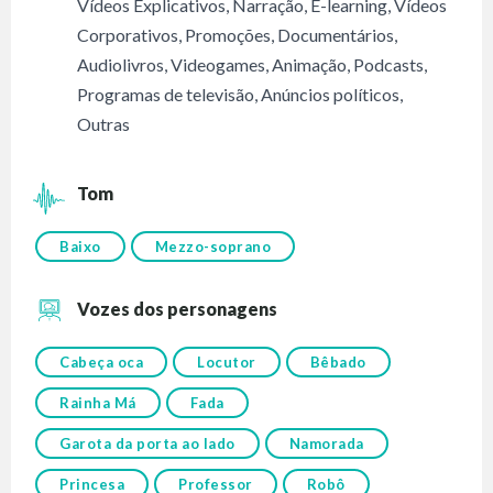
Vídeos Explicativos
,
Narração
,
E-learning
,
Vídeos
Corporativos
,
Promoções
,
Documentários
,
Audiolivros
,
Videogames
,
Animação
,
Podcasts
,
Programas de televisão
,
Anúncios políticos
,
Outras
Tom
Baixo
Mezzo-soprano
Vozes dos personagens
Cabeça oca
Locutor
Bêbado
Rainha Má
Fada
Garota da porta ao lado
Namorada
Princesa
Professor
Robô