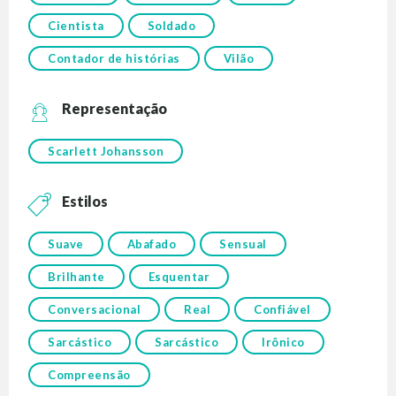
Cientista
Soldado
Contador de histórias
Vilão
Representação
Scarlett Johansson
Estilos
Suave
Abafado
Sensual
Brilhante
Esquentar
Conversacional
Real
Confiável
Sarcástico
Sarcástico
Irônico
Compreensão