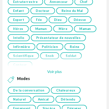
Extraterrestre
Annonceur
Chef
Enfant
Docteur
Reine du Mal
Expert
Fée
Dieu
Déesse
Héros
Maman
Mère
Maman
Intello
Présentateur de nouvelles
Infirmière
Politicien
Reine
Scientifique
Snob
Soldat
Conteur
Voir plus
Modes
De la conversation
Chaleureux
Naturel
Amical
Détendu
Engageant
Sincère
Dégager