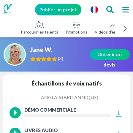
Publier un projet
Parcourir les talents
Promotions
Vidéos d'entreprise
Jane W.
Obtenir un
(
3
)
devis
Échantillons de voix natifs
ANGLAIS (BRITANNIQUE)
DÉMO COMMERCIALE
LIVRES AUDIO