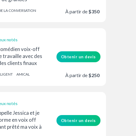
e entier.
DE LA CONVERSATION
À partir de
$350
eux notés
 comédien voix-off
e travaille avec des
Obtenir un devis
es clients finaux
io d’enregistrement
LLIGENT
AMICAL
À partir de
$250
eux notés
pelle Jessica et je
forme en voix off
Obtenir un devis
ant prêté ma voix à