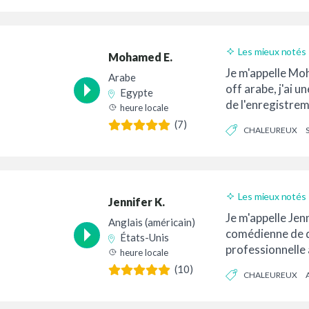
Les mieux notés
Mohamed E.
Je m'appelle Mo
Arabe
off arabe, j'ai u
Egypte
de l'enregistre
heure locale
Youtube...
(7)
CHALEUREUX
Les mieux notés
Jennifer K.
Je m'appelle Jenn
Anglais (américain)
comédienne de 
États-Unis
professionnelle
heure locale
plus de 20 ans d
(10)
CHALEUREUX
qu'actrice, j'ai...
DE LA CONVERSATIO