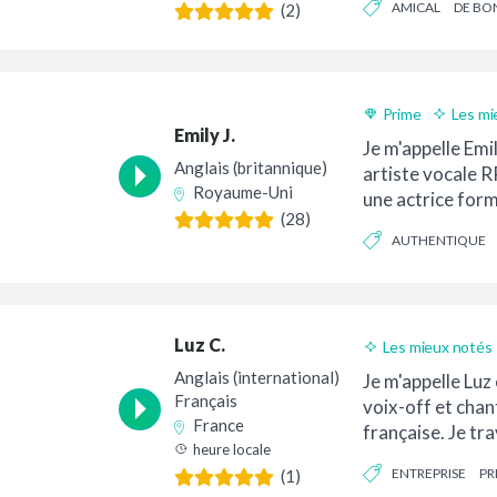
AMICAL
DE BO
(2)
ENGAGEANT
Prime
Les mi
Emily J.
Livraison 24h
Je m'appelle Emil
Anglais (britannique)
artiste vocale R
Royaume-Uni
une actrice for
(28)
une actrice de f
AUTHENTIQUE
Luz C.
Les mieux notés
Bon rapport quali
Anglais (international)
Je m'appelle Luz 
Français
voix-off et chan
France
française. Je tr
heure locale
depuis mon h...
ENTREPRISE
PR
(1)