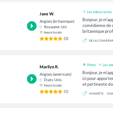
Les mieux notés
Jane W.
Bon rapport quali
Bonjour, je m'app
Anglais (britannique)
comédienne de 
Royaume-Uni
britannique prof
heure locale
temps. Ma voix 
(3)
DE LA CONVERS
chaleureuse, bril
NATUREL
Prime
Les mi
Marilyn R.
Bonjour, je m'app
Anglais (américain)
ici pour apporte
États-Unis
et pertinente do
heure locale
besoin. Avec ...
(1)
HONNÊTE
CHA
DE LA CONVERSATIO