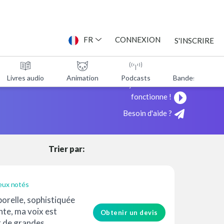
ONNE
FR
CONNEXION
S'INSCRIRE
ICE
Livres audio
Animation
Podcasts
Bandes annonc
Voyez comment cela
fonctionne !
Besoin d'aide ?
Trier par:
eux notés
orelle, sophistiquée
nte, ma voix est
Obtenir un devis
r de grandes