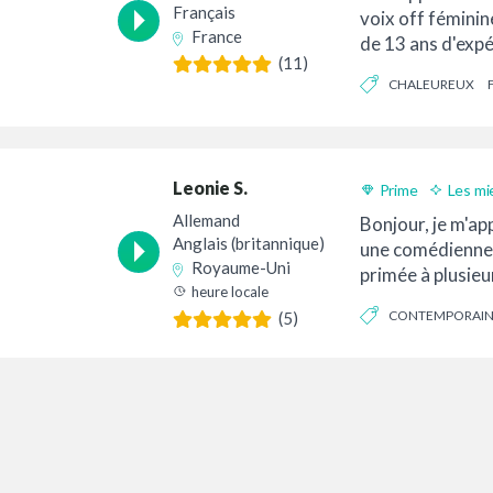
Français
voix off féminin
France
de 13 ans d'expé
(11)
chaleureuse, f...
CHALEUREUX
Leonie S.
Prime
Les mi
Allemand
Bonjour, je m'app
Anglais (britannique)
une comédienne
Royaume-Uni
primée à plusieur
heure locale
bilingue allemand
CONTEMPORAI
(5)
également le fra