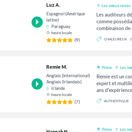
Luz A.
Les mieux notés
Espagnol (Amérique
Les auditeurs d
latine)
comme possédan
Paraguay
combinaison de 
heure locale
d'autorité confia
CHALEUREUX
(9)
SINCÈRE
Remie M.
Prime
Les mi
Livraison 24h
Anglais (international)
Remie est un co
Anglais (Irlandais)
expert et multil
Irlande
ans d'expérience
heure locale
d'Irlande et parl
AUTHENTIQUE
(7)
LUXUEUX
Prime
Les mi
Hannah N.