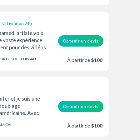
Livraison 24h
hamed, artiste voix
ne vaste expérience
Obtenir un devis
ment pour des vidéos
SUR DE SOI
PUISSANT
À partir de
$100
ifer et je suis une
doublage
Obtenir un devis
 américaine. Avec
'expérience en tant
AMICAL
À partir de
$100
N