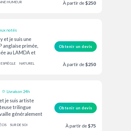
NNE HUMEUR
À partir de
$250
eux notés
y et je suis une
P anglaise primée,
Obtenir un devis
mée au LAMDA et
ormation classique...
ESPIÈGLE
NATUREL
À partir de
$250
Livraison 24h
té prix
et je suis artiste
teuse trilingue
Obtenir un devis
availle généralement
ÉCIS
SUR DE SOI
À partir de
$75