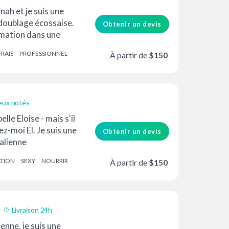
nah et je suis une
oublage écossaise.
Obtenir un devis
ormation dans une
théâtre anglaise,
FRAIS
PROFESSIONNEL
À partir de
$150
eux notés
lle Eloise - mais s'il
ez-moi El. Je suis une
Obtenir un devis
alienne
de 27 ans, et je
ATION
SEXY
NOURRIR
À partir de
$150
Livraison 24h
té prix
enne, je suis une