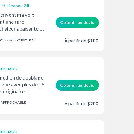
Livraison 24h
écrivent ma voix
t une rare
Obtenir un devis
chaleur apaisante et
nte. C'est très...
DE LA CONVERSATION
À partir de
$100
eux notés
médien de doublage
ingue avec plus de 16
Obtenir un devis
, originaire
ant anglais...
APPROCHABLE
À partir de
$200
eux notés