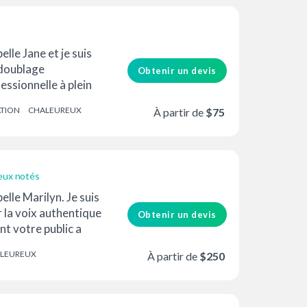
té prix
elle Jane et je suis
doublage
Obtenir un devis
essionnelle à plein
est décrite comme
ATION
CHALEUREUX
À partir de
$75
lante et...
eux notés
elle Marilyn. Je suis
r la voix authentique
Obtenir un devis
nt votre public a
LEUREUX
À partir de
$250
N