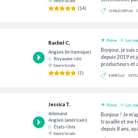
heure locale
marques du mond
(14)
CHALEUREUX
FIABLE
Prime
Les mi
Rachel C.
Livraison 24h
Bonjour, je suis
Anglais (britannique)
depuis 2019 et j
Royaume-Uni
producteurs et d
heure locale
depuis mon stud
(1)
ESPIÈGLE
INTE
professionnel...
Jessica T.
Prime
Les mi
Livraison 24h
Allemand
Bonjour ! Je m'ap
Anglais (américain)
travaille et me 
États-Unis
depuis 8 ans, ay
heure locale
de nombreux...