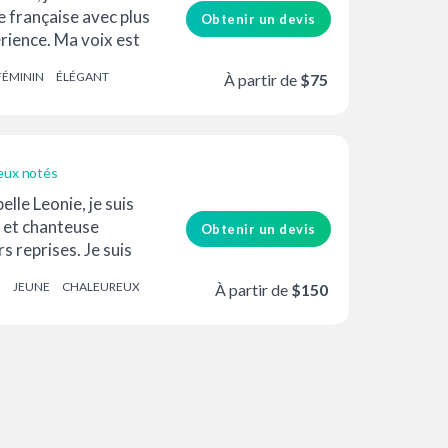
e française avec plus
Obtenir un devis
rience. Ma voix est
FÉMININ
ÉLÉGANT
À partir de
$75
eux notés
elle Leonie, je suis
 et chanteuse
Obtenir un devis
s reprises. Je suis
/anglais et je parle
N
JEUNE
CHALEUREUX
À partir de
$150
nçais.