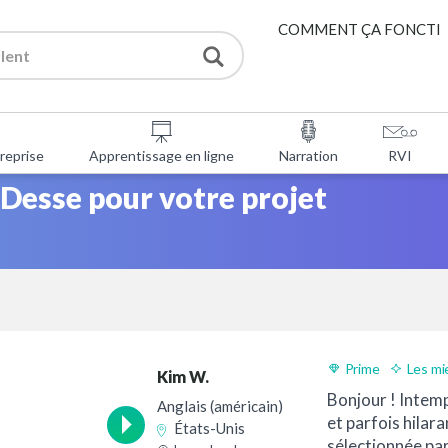
COMMENT ÇA FONCTI
PRESTATIONS DE SERV
reprise
Apprentissage en ligne
Narration
RVI
OUTILS GRATUITS
esse pour votre projet
FAQ
À PROPOS DE NOUS
CONTACTER
Prime
Les mi
Kim W.
Livraison 24h
Bonjour ! Intemp
Anglais (américain)
et parfois hilara
États-Unis
sélectionnée pa