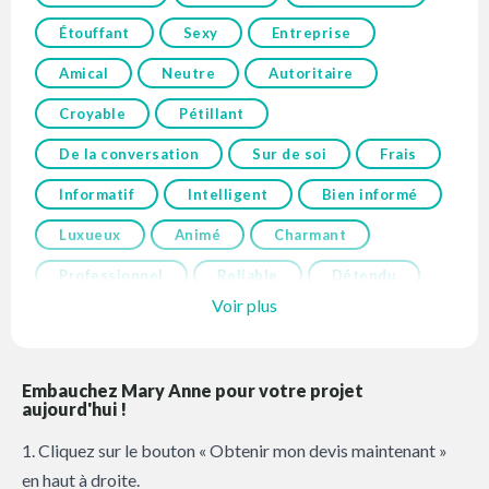
Étouffant
Sexy
Entreprise
Amical
Neutre
Autoritaire
Croyable
Pétillant
De la conversation
Sur de soi
Frais
Informatif
Intelligent
Bien informé
Luxueux
Animé
Charmant
Professionnel
Reliable
Détendu
Voir plus
Embauchez Mary Anne pour votre projet
aujourd'hui !
1. Cliquez sur le bouton « Obtenir mon devis maintenant »
en haut à droite.