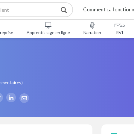
Comment ça fonction
reprise
Apprentissage en ligne
Narration
RVI
mmentaires
)