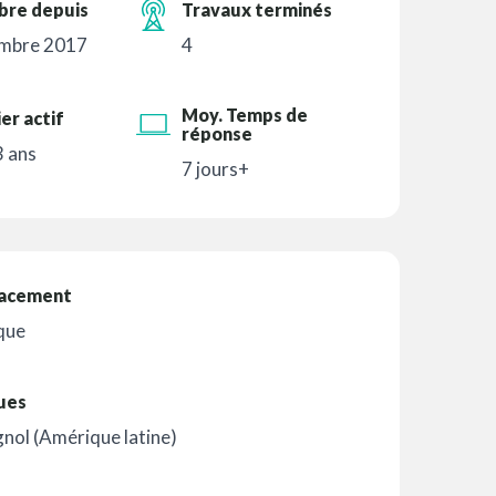
re depuis
Travaux terminés
mbre 2017
4
Moy. Temps de
er actif
réponse
 3 ans
7 jours+
acement
que
ues
nol (Amérique latine)