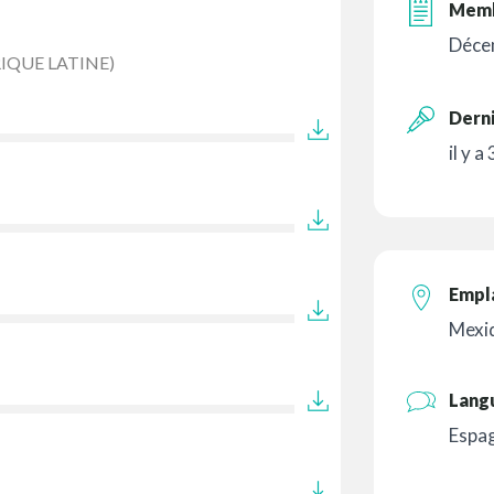
Memb
Déce
IQUE LATINE)
Derni
il y a
Empl
Mexi
Lang
Espag