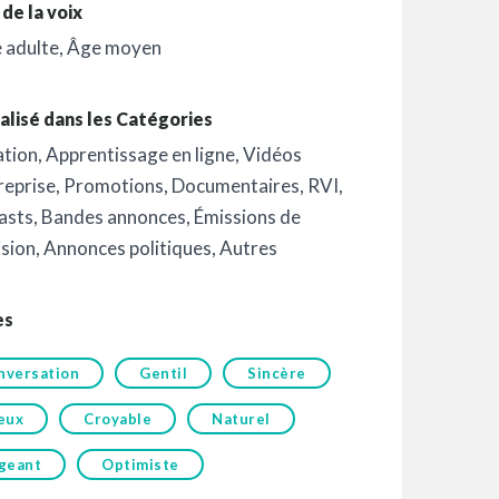
de la voix
 adulte
,
Âge moyen
alisé dans les Catégories
ation
,
Apprentissage en ligne
,
Vidéos
reprise
,
Promotions
,
Documentaires
,
RVI
,
asts
,
Bandes annonces
,
Émissions de
ision
,
Annonces politiques
,
Autres
es
nversation
Gentil
Sincère
eux
Croyable
Naturel
geant
Optimiste