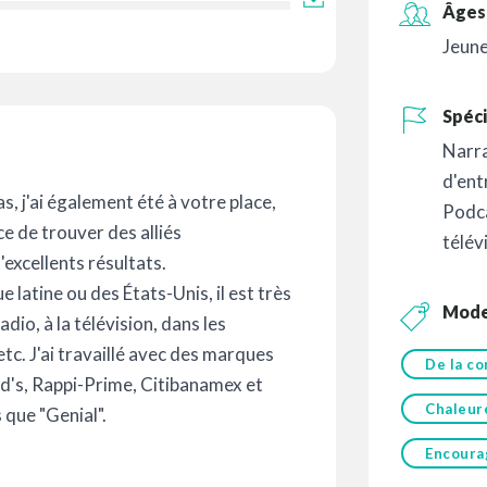
Âges 
Jeune
Spéci
Narr
d'ent
, j'ai également été à votre place,
Podc
e de trouver des alliés
télév
excellents résultats.
e latine ou des États-Unis, il est très
Mod
dio, à la télévision, dans les
tc. J'ai travaillé avec des marques
De la co
d's, Rappi-Prime, Citibanamex et
Chaleur
 que "Genial".
Encoura