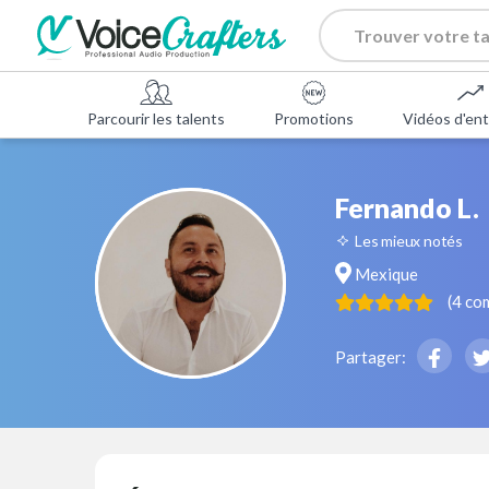
Parcourir les talents
Promotions
Vidéos d'ent
Fernando L.
Les mieux notés
Mexique
(
4
co
Partager: