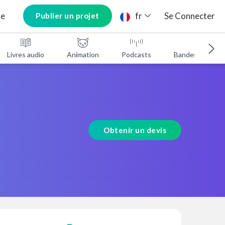
ne
fr
Se Connecter
Publier un projet
Livres audio
Animation
Podcasts
Bandes annonc
Obtenir un devis