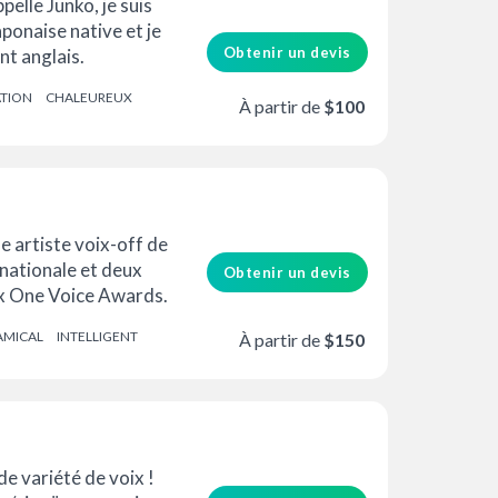
pelle Junko, je suis
ponaise native et je
Obtenir un devis
t anglais.
de dans l'âme, ...
ATION
CHALEUREUX
À partir de
$100
e artiste voix-off de
ationale et deux
Obtenir un devis
x One Voice Awards.
rétation jeu...)
AMICAL
INTELLIGENT
À partir de
$150
té prix
de variété de voix !