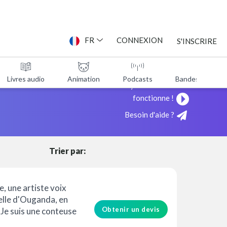
ONNE
FR
CONNEXION
S'INSCRIRE
ICE
Livres audio
Animation
Podcasts
Bandes annonc
Voyez comment cela
fonctionne !
Besoin d'aide ?
Trier par:
e, une artiste voix
elle d'Ouganda, en
Obtenir un devis
. Je suis une conteuse