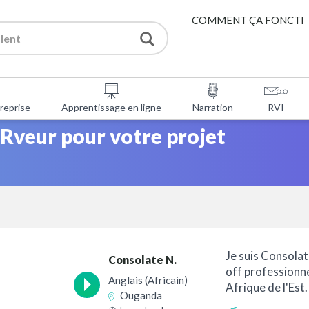
COMMENT ÇA FONCTI
PRESTATIONS DE SERV
reprise
Apprentissage en ligne
Narration
RVI
OUTILS GRATUITS
veur pour votre projet
FAQ
À PROPOS DE NOUS
CONTACTER
Je suis Consolat
Consolate N.
off professionn
Anglais (Africain)
Afrique de l'Est
Ouganda
passionnée...