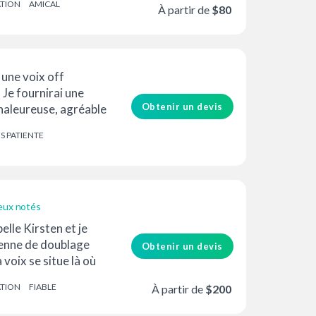
ATION
AMICAL
À partir de
$80
 une voix off
 Je fournirai une
Obtenir un devis
chaleureuse, agréable
r votre...
IS PATIENTE
eux notés
elle Kirsten et je
enne de doublage
Obtenir un devis
voix se situe là où
contre l'intér...
ATION
FIABLE
À partir de
$200