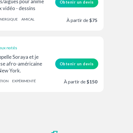
s/aiguës pour anime
Obtenir un devis
x vidéo - dessins
NERGIQUE
AMICAL
À partir de
$75
eux notés
ppelle Soraya et je
use afro-américaine
Obtenir un devis
New York.
ATION
EXPÉRIMENTÉ
À partir de
$150