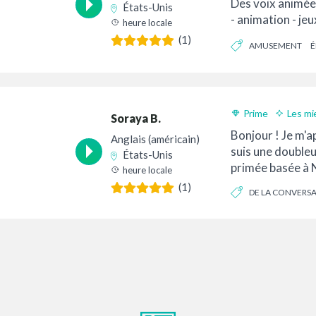
Des voix animée
États-Unis
- animation - jeu
heure locale
animés...
(1)
AMUSEMENT
É
Prime
Les mi
Soraya B.
Livraison 24h
Bonjour ! Je m'a
Anglais (américain)
suis une double
États-Unis
primée basée à 
heure locale
(1)
DE LA CONVERS
ENTREPRISE