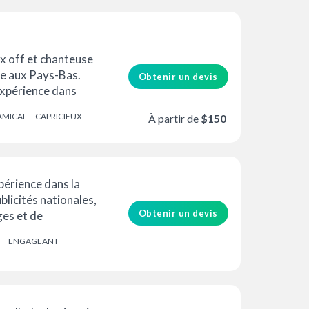
 off et chanteuse
ée aux Pays-Bas.
Obtenir un devis
expérience dans
..
AMICAL
CAPRICIEUX
À partir de
$150
xpérience dans la
blicités nationales,
Obtenir un devis
ges et de
dessins animés. Je
ENGAGEANT
un...