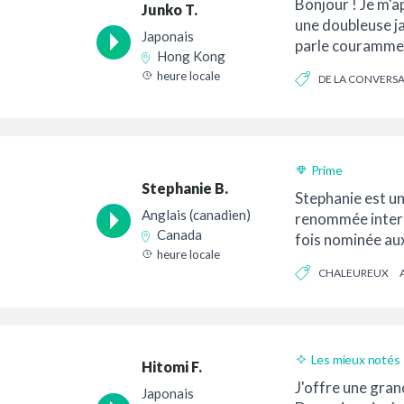
Bonjour ! Je m'ap
Junko T.
une doubleuse ja
Japonais
parle courammen
Hong Kong
Citoyenne du mon
heure locale
DE LA CONVERS
AUTHENTIQUE
Prime
Stephanie B.
Stephanie est un
Anglais (canadien)
renommée intern
Canada
fois nominée au
heure locale
(Meilleure interp
CHALEUREUX
Les mieux notés
Hitomi F.
Bon rapport quali
J'offre une gran
Japonais