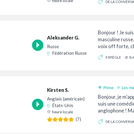
heure locale
DE LA CONVERS
OPTIMISTE
Bonjour ! Je suis
Aleksander G.
masculine russe.
voix off forte, 
Russe
et dynamique pou
Fédération Russe
ESPIÈGLE
JE SU
FOLKLORIQUE
Prime
Les mi
Kirsten S.
Livraison 24h
Bonjour, je m'app
Anglais (américain)
suis une comédi
États-Unis
anglophone ! Ma 
heure locale
l'authenticité ren
(7)
DE LA CONVERS
CROYABLE