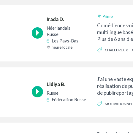
Prime
Irada D.
Comédienne voix
Néerlandais
multilingue bas
Russe
Plus de 6 ans d'
Les Pays-Bas
divers domaines.
heure locale
CHALEUREUX
J'ai une vaste e
Lidiya B.
réalisation de pu
de publireporta
Russe
personnages de 
Fédération Russe
MOTIVATIONNEL
peux parler dans 
ATTACHANT