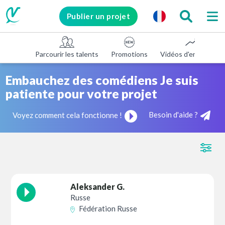
Publier un projet
Parcourir les talents
Promotions
Vidéos d'entreprise
Embauchez des comédiens Je suis
patiente pour votre projet
Besoin d'aide ?
Voyez comment cela fonctionne !
Aleksander G.
Russe
Fédération Russe