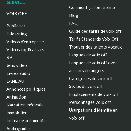
SERVICE
Comment ça fonctionne
VOIX OFF
Blog
FAQ
Publicités
Guide des tarifs de voix off
E-learning
Tarifs Standards Voix Off
Vidéos d'entreprise
Trouver des talents vocaux
Vidéos explicatives
Langues de voix off
RVI
Langues de voix off avec
Jeux vidéo
accents étrangers
Livres audio
Catégories de voix off
LANDAU
Styles de voix off
Annonces politiques
Emplacements de voix off
Animation
Personnages voix off
Narration médicale
Usurpations d'identité en
Immobilier
voix off
Industrie automobile
Audioguides