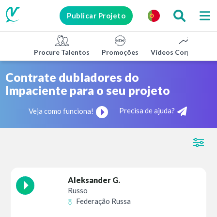
Publicar Projeto
Procure Talentos
Promoções
Vídeos Corporativo
Contrate dubladores do
Impaciente para o seu projeto
Precisa de ajuda?
Veja como funciona!
Aleksander G.
Russo
Federação Russa