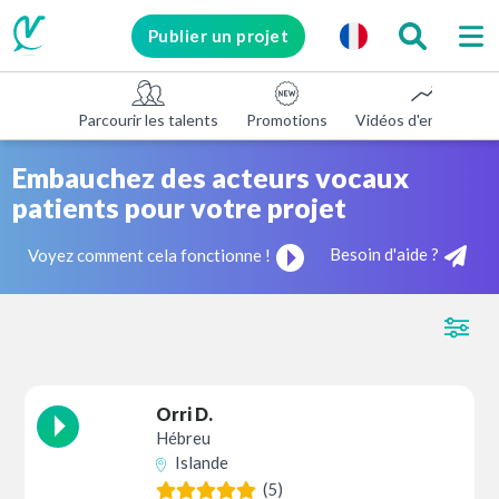
Publier un projet
Parcourir les talents
Promotions
Vidéos d'entreprise
Embauchez des acteurs vocaux
patients pour votre projet
Besoin d'aide ?
Voyez comment cela fonctionne !
Orri D.
Hébreu
Islande
(5)