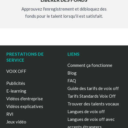
LIBÉRER DES FONDS
Approuvez l'enregistrement et débloquez des
fonds pour le talent lorsqu'il est satisfait.
PRESTATIONS DE
LIENS
SERVICE
Comment ça fonctionne
VOIX OFF
Blog
FAQ
Publicités
Guide des tarifs de voix off
E-learning
Tarifs Standards Voix Off
Vidéos d'entreprise
Trouver des talents vocaux
Vidéos explicatives
Langues de voix off
RVI
Langues de voix off avec
Jeux vidéo
accents étrangers