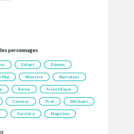
 des personnages
ier
Enfant
Démon
u Mal
Monstre
Narrateur
e
Reine
Scientifique
Conteur
Prof
Méchant
r
Sorcière
Magicien
es