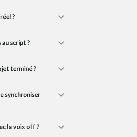
réel ?
 au script ?
ojet terminé ?
le synchroniser
c la voix off ?