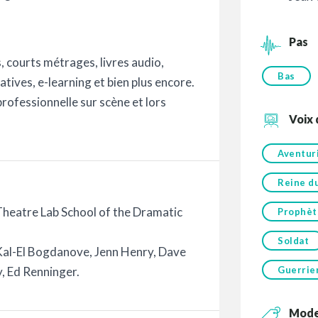
Pas
, courts métrages, livres audio,
Bas
atives, e-learning et bien plus encore.
rofessionnelle sur scène et lors
Voix
Aventur
Reine d
Theatre Lab School of the Dramatic
Prophèt
Soldat
Kal-El Bogdanove, Jenn Henry, Dave
, Ed Renninger.
Guerrie
Mod