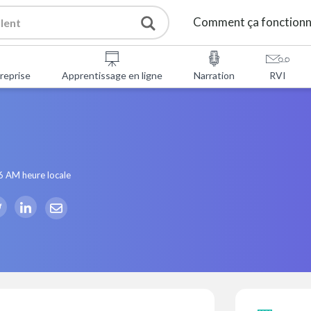
Comment ça fonction
reprise
Apprentissage en ligne
Narration
RVI
6 AM
heure locale