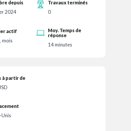
re depuis
Travaux terminés
er 2024
0
Moy. Temps de
er actif
réponse
 1 mois
14 minutes
s à partir de
USD
acement
-Unis