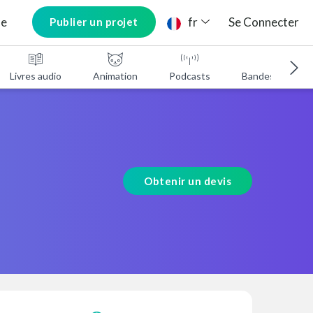
ne
fr
Se Connecter
Publier un projet
Livres audio
Animation
Podcasts
Bandes annonc
Obtenir un devis