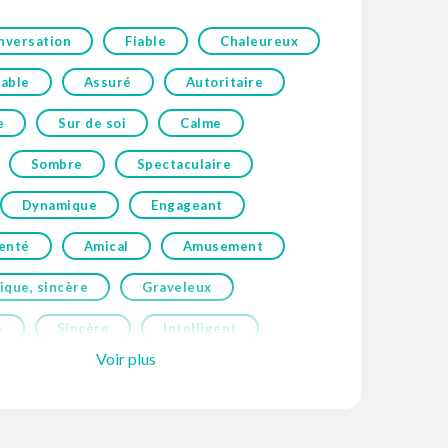
nversation
Fiable
Chaleureux
able
Assuré
Autoritaire
e
Sur de soi
Calme
Sombre
Spectaculaire
Dynamique
Engageant
enté
Amical
Amusement
ique, sincère
Graveleux
e
Sincère
Intelligent
Voir plus