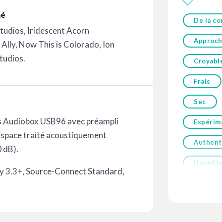
mé
De la co
Studios, Iridescent Acorn
Approch
Ally, Now This is Colorado, Ion
tudios.
Croyabl
Frais
Sec
s Audiobox USB96 avec préampli
Expérim
space traité acoustiquement
Authent
0 dB).
Honnêt
ty 3.3+, Source-Connect Standard,