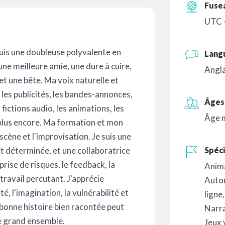
Fuse
UTC 
suis une doubleuse polyvalente en
Lang
une meilleure amie, une dure à cuire,
Angla
et une bête. Ma voix naturelle et
 les publicités, les bandes-annonces,
Âges 
 fictions audio, les animations, les
Âge 
n plus encore. Ma formation et mon
scène et l'improvisation. Je suis une
t déterminée, et une collaboratrice
Spéci
 prise de risques, le feedback, la
Anim
 travail percutant. J'apprécie
Auto
ité, l'imagination, la vulnérabilité et
ligne
 bonne histoire bien racontée peut
Narr
e grand ensemble.
Jeux 