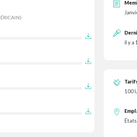
Memb
Janvi
ÉRICAIN)
Derni
il y a
Tarif
100 
Empl
États