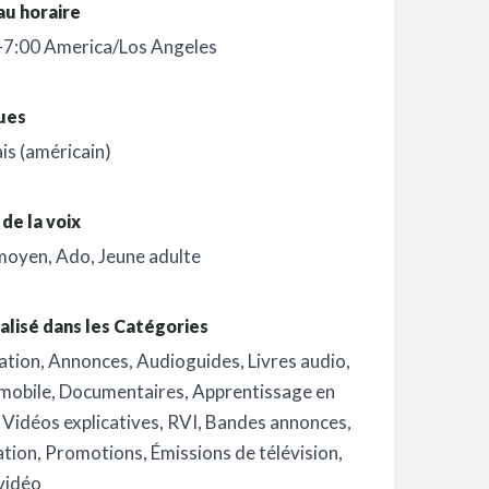
au horaire
-7:00 America/Los Angeles
ues
is (américain)
de la voix
moyen
,
Ado
,
Jeune adulte
alisé dans les Catégories
ation
,
Annonces
,
Audioguides
,
Livres audio
,
mobile
,
Documentaires
,
Apprentissage en
,
Vidéos explicatives
,
RVI
,
Bandes annonces
,
ation
,
Promotions
,
Émissions de télévision
,
vidéo