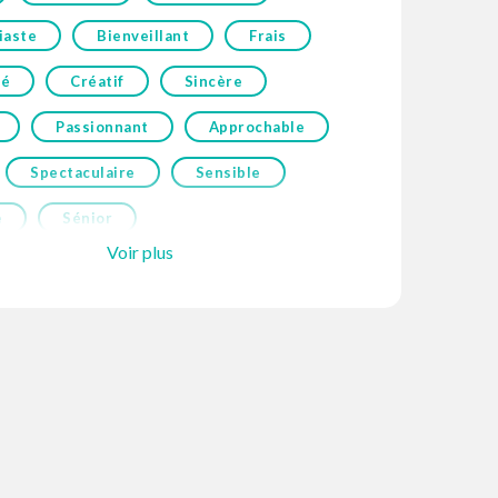
iaste
Bienveillant
Frais
né
Créatif
Sincère
Passionnant
Approchable
Spectaculaire
Sensible
e
Sénior
Voir plus