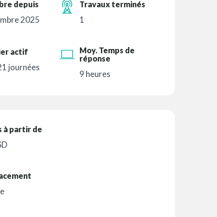
re depuis
Travaux terminés
mbre 2025
1
Moy. Temps de
er actif
réponse
 21 journées
9 heures
s à partir de
SD
acement
ce