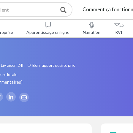
Comment ça fonction
reprise
Apprentissage en ligne
Narration
RVI
Livraison 24h
Bon rapport qualité prix
ure locale
mmentaires
)