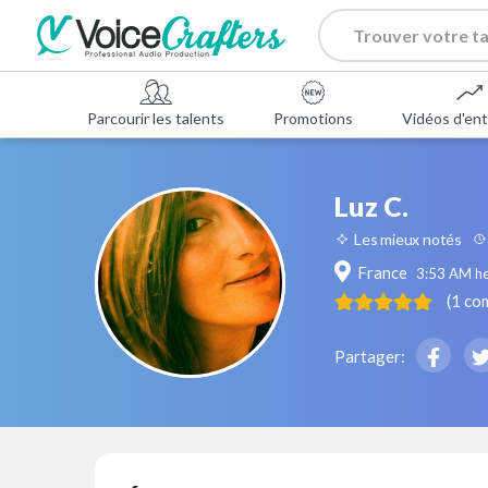
Parcourir les talents
Promotions
Vidéos d'ent
Luz C.
Les mieux notés
France
3:53 AM
he
(
1
co
Partager: