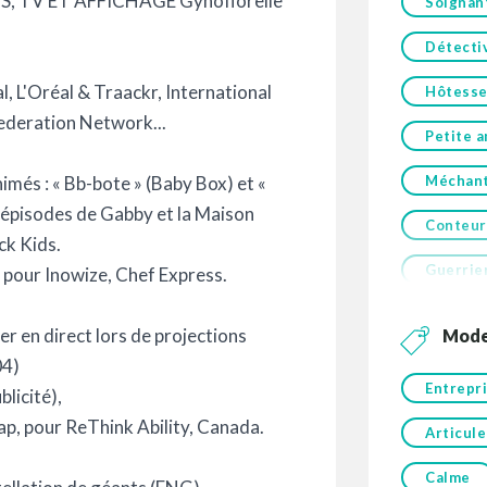
, TV ET AFFICHAGE Gynoflorelle
Soignan
Détecti
l, L'Oréal & Traackr, International
Hôtesse 
ederation Network...
Petite 
més : « Bb-bote » (Baby Box) et «
Méchante
d'épisodes de Gabby et la Maison
Conteur
ck Kids.
Guerrie
 pour Inowize, Chef Express.
r en direct lors de projections
Mod
04)
Entrepr
licité),
ap, pour ReThink Ability, Canada.
Articule
Calme