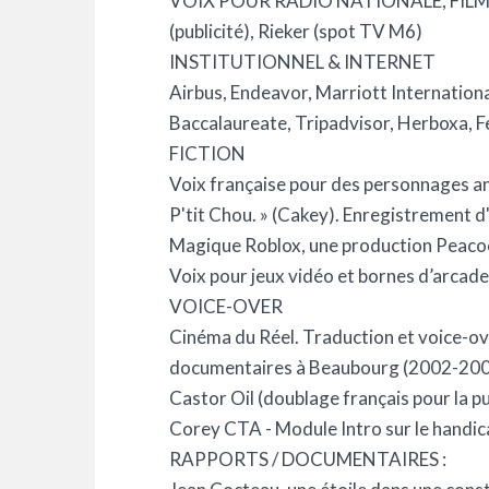
VOIX POUR RADIO NATIONALE, FILMS
(publicité), Rieker (spot TV M6)
INSTITUTIONNEL & INTERNET
Airbus, Endeavor, Marriott Internationa
Baccalaureate, Tripadvisor, Herboxa, F
FICTION
Voix française pour des personnages ani
P'tit Chou. » (Cakey). Enregistrement 
Magique Roblox, une production Peaco
Voix pour jeux vidéo et bornes d’arcade
VOICE-OVER
Cinéma du Réel. Traduction et voice-ove
documentaires à Beaubourg (2002-20
Castor Oil (doublage français pour la pub
Corey CTA - Module Intro sur le handic
RAPPORTS / DOCUMENTAIRES :