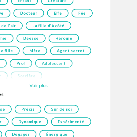
t
Enfant
Créature
ve
Docteur
Elfe
Fée
de l'air
La fille d'à côté
amie
Déesse
Héroïne
 fille
Mère
Agent secret
Prof
Adolescent
r
Sorcière
Voir plus
es
ise
Précis
Sur de soi
r
Dynamique
Expérimenté
Dégager
Énergique