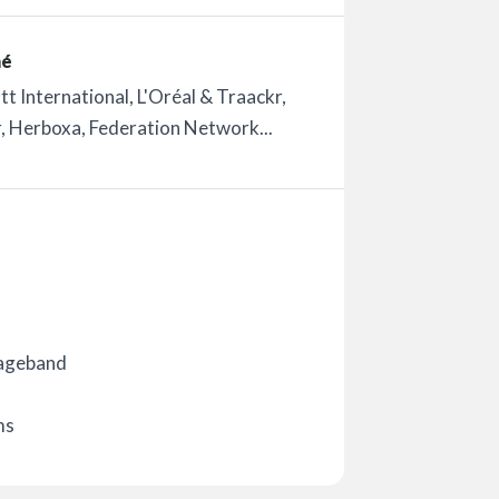
mé
t International, L'Oréal & Traackr,
r, Herboxa, Federation Network...
rageband
ms