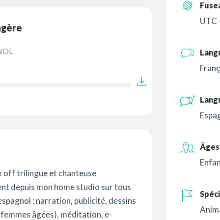
Fuse
UTC 
ngère
NOL
Lang
Franç
Lang
Espa
Âges 
Enfa
x off trilingue et chanteuse
ment depuis mon home studio sur tous
Spéci
espagnol : narration, publicité, dessins
Anim
e femmes âgées), méditation, e-