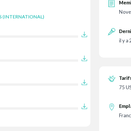
Memb
Nove
S (INTERNATIONAL)
Derni
il y a
Tarif
75 U
Empl
Fran