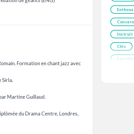
tellation de géants (ENG)
Enthous
Concer
Instruit
Chic
Sensibl
Romain. Formation en chant jazz avec
Sirla.
par Martine Guillaud.
 diplômée du Drama Centre, Londres,