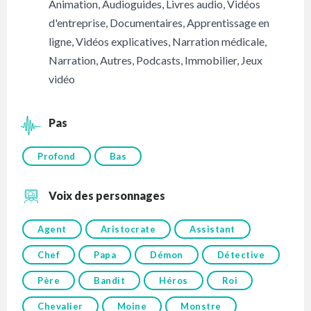
Animation
,
Audioguides
,
Livres audio
,
Vidéos
d'entreprise
,
Documentaires
,
Apprentissage en
ligne
,
Vidéos explicatives
,
Narration médicale
,
Narration
,
Autres
,
Podcasts
,
Immobilier
,
Jeux
vidéo
Pas
Profond
Bas
Voix des personnages
Agent
Aristocrate
Assistant
Chef
Papa
Démon
Détective
Père
Bandit
Héros
Roi
Chevalier
Moine
Monstre