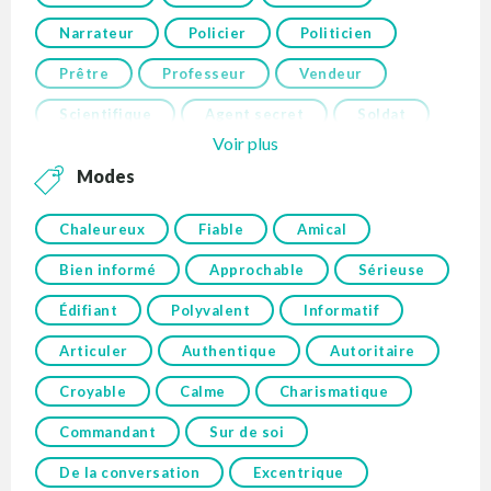
Narrateur
Policier
Politicien
Prêtre
Professeur
Vendeur
Scientifique
Agent secret
Soldat
Voir plus
Modes
Chaleureux
Fiable
Amical
Bien informé
Approchable
Sérieuse
Édifiant
Polyvalent
Informatif
Articuler
Authentique
Autoritaire
Croyable
Calme
Charismatique
Commandant
Sur de soi
De la conversation
Excentrique