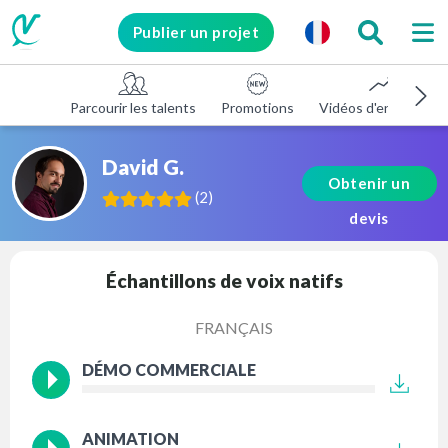
Publier un projet
Parcourir les talents
Promotions
Vidéos d'entreprise
David G.
Obtenir un
(
2
)
devis
Échantillons de voix natifs
FRANÇAIS
DÉMO COMMERCIALE
ANIMATION