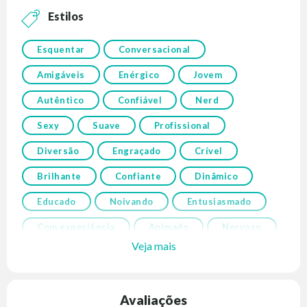
Estilos
Esquentar
Conversacional
Amigáveis
Enérgico
Jovem
Autêntico
Confiável
Nerd
Sexy
Suave
Profissional
Diversão
Engraçado
Crível
Brilhante
Confiante
Dinâmico
Educado
Noivando
Entusiasmado
Com experiência
Animado
Nervoso
Veja mais
Avaliações