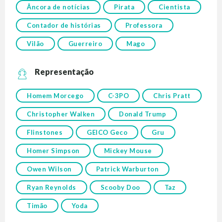
Âncora de notícias
Pirata
Cientista
Contador de histórias
Professora
Vilão
Guerreiro
Mago
Representação
Homem Morcego
C-3PO
Chris Pratt
Christopher Walken
Donald Trump
Flinstones
GEICO Geco
Gru
Homer Simpson
Mickey Mouse
Owen Wilson
Patrick Warburton
Ryan Reynolds
Scooby Doo
Taz
Timão
Yoda