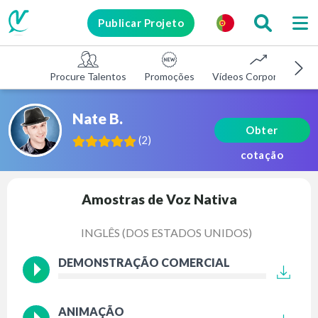
Publicar Projeto
Procure Talentos
Promoções
Vídeos Corporativos
Nate B.
Obter
(
2
)
cotação
Amostras de Voz Nativa
INGLÊS (DOS ESTADOS UNIDOS)
DEMONSTRAÇÃO COMERCIAL
ANIMAÇÃO