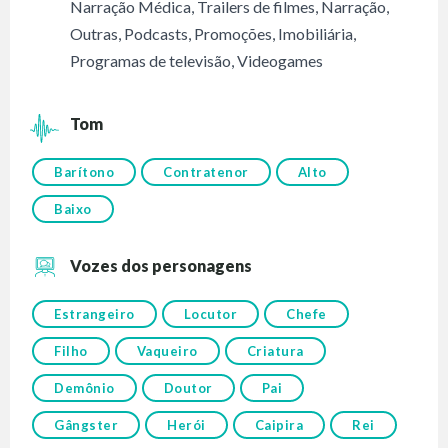
Narração Médica
,
Trailers de filmes
,
Narração
,
Outras
,
Podcasts
,
Promoções
,
Imobiliária
,
Programas de televisão
,
Videogames
Tom
Barítono
Contratenor
Alto
Baixo
Vozes dos personagens
Estrangeiro
Locutor
Chefe
Filho
Vaqueiro
Criatura
Demônio
Doutor
Pai
Gângster
Herói
Caipira
Rei