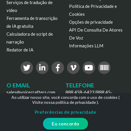
Serviços de tradução de
Política de Privacidade e
vídeo
Cookies
Ferramenta de transcrição
Opções de privacidade
de IA gratuita
API De Consulta De Atores
Calculadora de script de
De Voz
narração
Informações LLM
Redator de IA
O EMAIL
TELEFONE
sales@voicecrafters.com
888 458-6423 (888 45-
Ao utilizar nosso site, você concorda com o uso de cookies (
VOICE)
Visite nossa política de privacidade
).
ENDEREÇO
Preferências de privacidade
Voice Crafters, LLC
8 The Green, Suite 4000
Eu concordo
Dover, Delaware 19901