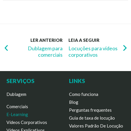
LER ANTERIOR
LEIA A SEGUIR
Dublagem para
Locuções para vídeos
comerciais
corporativos
SERVIÇOS
LINKS
Dublagem
Como funciona
Blog
Comerciais
Perguntas frequentes
E-Learning
Guia de taxa de locução
Vídeos Corporativos
Valores Padrão De Locução
Vídeos Explicativos