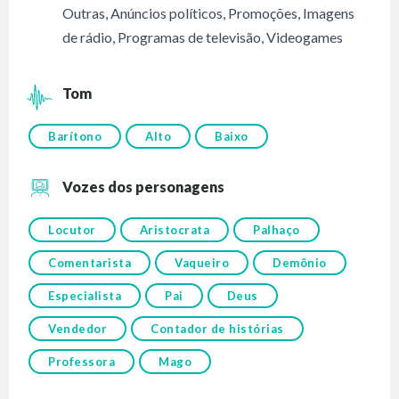
Outras
,
Anúncios políticos
,
Promoções
,
Imagens
de rádio
,
Programas de televisão
,
Videogames
Tom
Barítono
Alto
Baixo
Vozes dos personagens
Locutor
Aristocrata
Palhaço
Comentarista
Vaqueiro
Demônio
Especialista
Pai
Deus
Vendedor
Contador de histórias
Professora
Mago