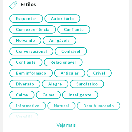
Estilos
Esquentar
Autoritário
Com experiência
Confiante
Noivando
Amigáveis
Conversacional
Confiável
Confiante
Relacionável
Bem informado
Articular
Crível
Diversão
Alegre
Sarcástico
Calma
Calma
Inteligente
Informativo
Natural
Bem-humorado
Versátil
Veja mais