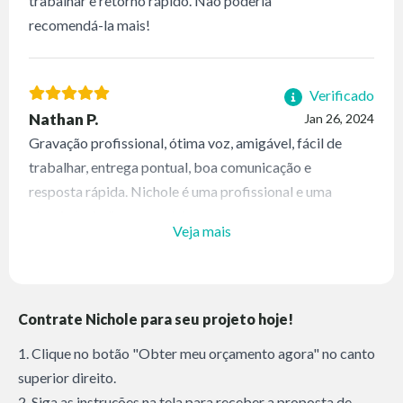
trabalhar e retorno rápido. Não poderia
recomendá-la mais!
Verificado
Nathan P.
Jan 26, 2024
Gravação profissional, ótima voz, amigável, fácil de
trabalhar, entrega pontual, boa comunicação e
resposta rápida. Nichole é uma profissional e uma
alegria trabalhar com ela!
Veja mais
Contrate Nichole para seu projeto hoje!
1. Clique no botão "Obter meu orçamento agora" no canto
superior direito.
2. Siga as instruções na tela para receber a proposta de