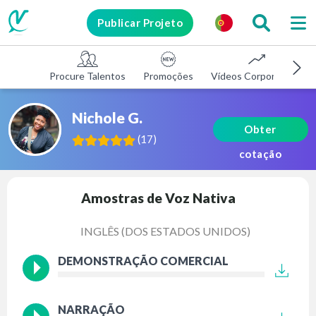
Publicar Projeto
Procure Talentos
Promoções
Vídeos Corporativos
Nichole G.
Obter
(
17
)
cotação
Amostras de Voz Nativa
INGLÊS (DOS ESTADOS UNIDOS)
DEMONSTRAÇÃO COMERCIAL
NARRAÇÃO