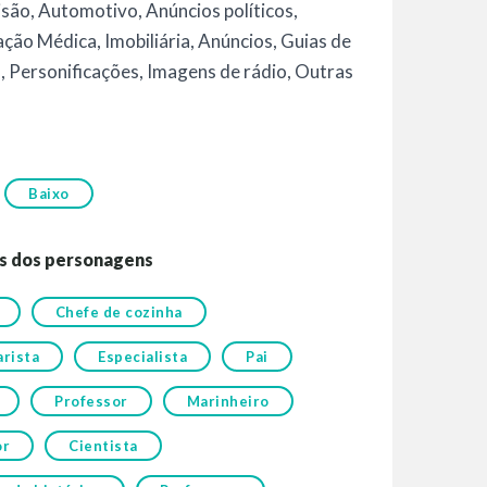
isão
,
Automotivo
,
Anúncios políticos
,
ação Médica
,
Imobiliária
,
Anúncios
,
Guias de
o
,
Personificações
,
Imagens de rádio
,
Outras
Baixo
s dos personagens
Chefe de cozinha
rista
Especialista
Pai
Professor
Marinheiro
or
Cientista