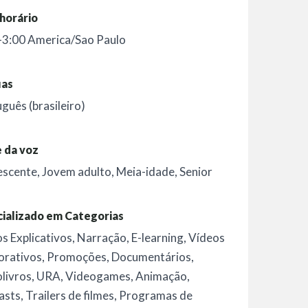
horário
-3:00 America/Sao Paulo
uas
guês (brasileiro)
 da voz
escente
,
Jovem adulto
,
Meia-idade
,
Senior
ializado em Categorias
s Explicativos
,
Narração
,
E-learning
,
Vídeos
orativos
,
Promoções
,
Documentários
,
livros
,
URA
,
Videogames
,
Animação
,
asts
,
Trailers de filmes
,
Programas de