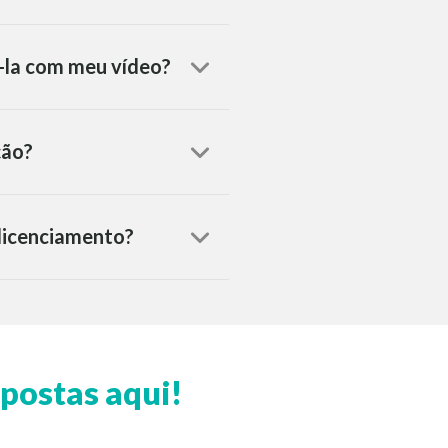
á-la com meu vídeo?
ção?
 licenciamento?
postas aqui!