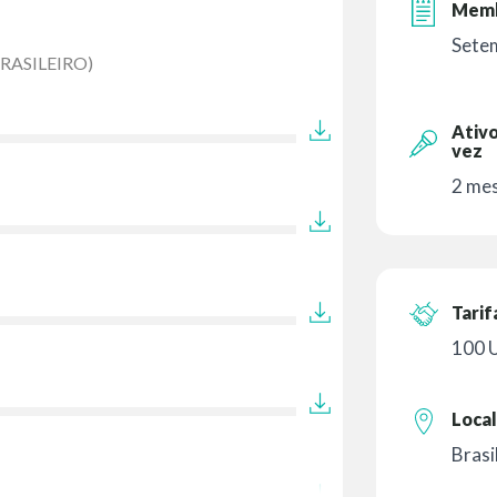
Memb
Sete
RASILEIRO)
Ativo
vez
2 mes
Tarif
100 
Local
Brasi