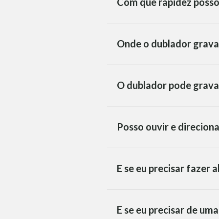
Com que rapidez posso
Onde o dublador grava
O dublador pode grava
Posso ouvir e direcion
E se eu precisar fazer 
E se eu precisar de um