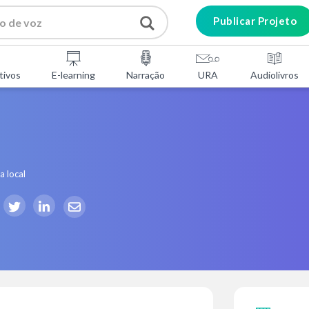
Publicar Projeto
tivos
E-learning
Narração
URA
Audiolivros
a local