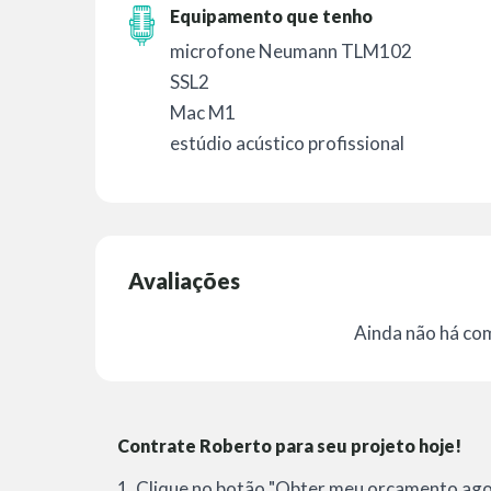
Equipamento que tenho
microfone Neumann TLM102
SSL2
Mac M1
estúdio acústico profissional
Avaliações
Ainda não há co
Contrate Roberto para seu projeto hoje!
1. Clique no botão "Obter meu orçamento agor