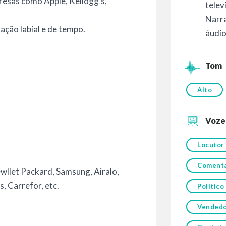
esas como Apple, Kellogg's,
telev
Narr
zação labial e de tempo.
áudi
Tom
Alto
Voze
Locutor
Comenta
ewllet Packard, Samsung, Airalo,
, Carrefor, etc.
Político
Vended