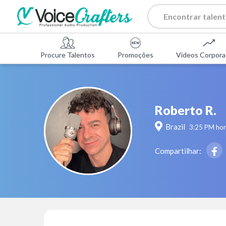
Procure Talentos
Promoções
Vídeos Corpora
Roberto R.
Brazil
3:25 PM
hor
Compartilhar: