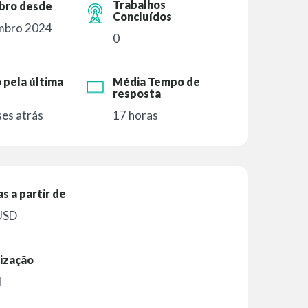
Trabalhos
ro desde
Concluídos
mbro 2024
0
 pela última
Média Tempo de
resposta
es atrás
17 horas
as a partir de
USD
ização
l