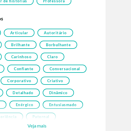
 de histórias
Professora
os
Articular
Autoritário
Brilhante
Borbulhante
Carinhoso
Claro
Confiante
Conversacional
Corporativo
Criativo
Detalhado
Dinâmico
Enérgico
Entusiasmado
eriência
Paternal
Veja mais