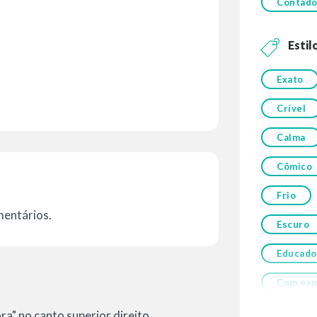
Contador
Estil
Exato
Crível
Calma
Cômico
Frio
mentários.
Escuro
Educado
Com exp
a" no canto superior direito.