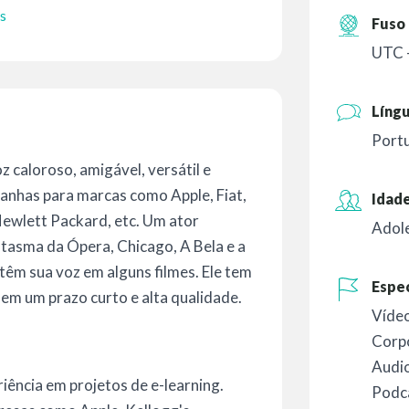
s
Fuso 
UTC 
Líng
Portu
z caloroso, amigável, versátil e
panhas para marcas como Apple, Fiat,
Idade
ewlett Packard, etc. Um ator
Adol
tasma da Ópera, Chicago, A Bela e a
têm sua voz em alguns filmes. Ele tem
Espec
 em um prazo curto e alta qualidade.
Vídeo
Corp
Audio
iência em projetos de e-learning.
Podc