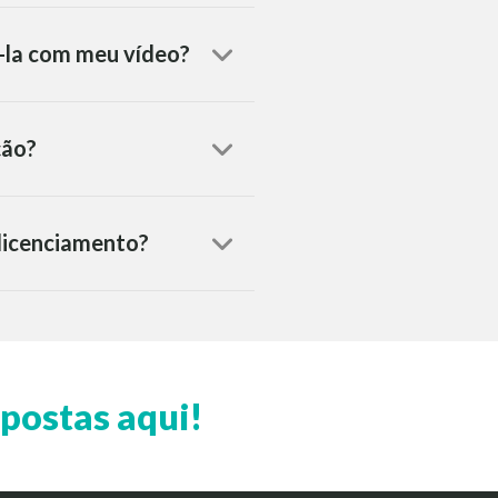
á-la com meu vídeo?
ção?
 licenciamento?
postas aqui!