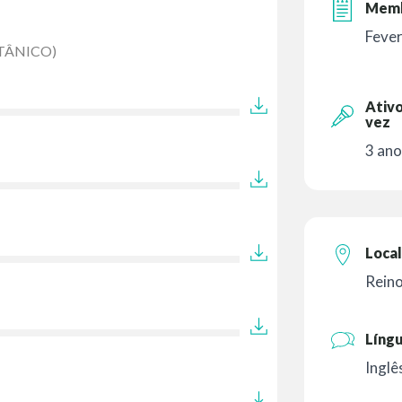
Memb
Feve
ITÂNICO)
Ativo
vez
3 ano
Local
Rein
Líng
Inglê