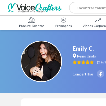
Procure Talentos
Promoções
Vídeos Corpora
Emily C.
Reino Unido
(
2
ava
Compartilhar: