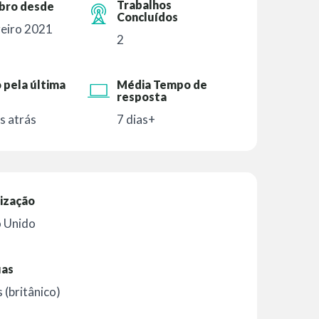
Trabalhos
ro desde
Concluídos
reiro 2021
2
 pela última
Média Tempo de
resposta
s atrás
7 dias+
ização
o Unido
uas
s (britânico)