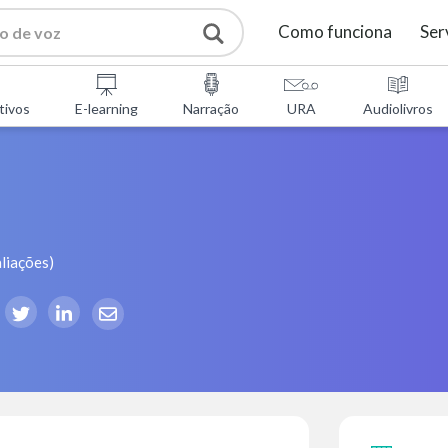
Como funciona
Ser
tivos
E-learning
Narração
URA
Audiolivros
liações
)