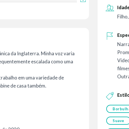
Idade
Filho
Espec
Narr
Prom
nica da Inglaterra. Minha voz varia
Vide
 frequentemente escalada como uma
filme
Outr
 trabalho em uma variedade de
abine de casa também.
Estil
Borbulh
Suave