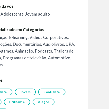
 da voz
,
Adolescente
,
Jovem adulto
ializado em Categorias
ação
,
E-learning
,
Vídeos Corporativos
,
oções
,
Documentários
,
Audiolivros
,
URA
,
ogames
,
Animação
,
Podcasts
,
Trailers de
s
,
Programas de televisão
,
Automotivo
,
as
os
ante
Jovem
Confiante
Brilhante
Alegre