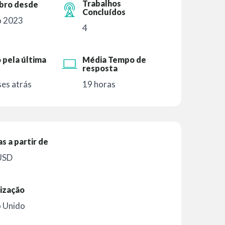
Trabalhos
ro desde
Concluídos
o 2023
4
 pela última
Média Tempo de
resposta
es atrás
19 horas
as a partir de
USD
ização
o Unido