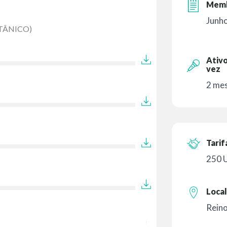
Memb
Junh
ITÂNICO)
Ativo
vez
2 mes
Tarif
250 
Local
Rein