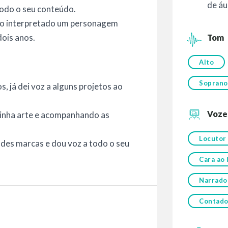
de áu
todo o seu conteúdo.
ho interpretado um personagem
dois anos.
Tom
Alto
Soprano
, já dei voz a alguns projetos ao
Voze
inha arte e acompanhando as
Locutor
des marcas e dou voz a todo o seu
Cara ao 
Narrado
Contador