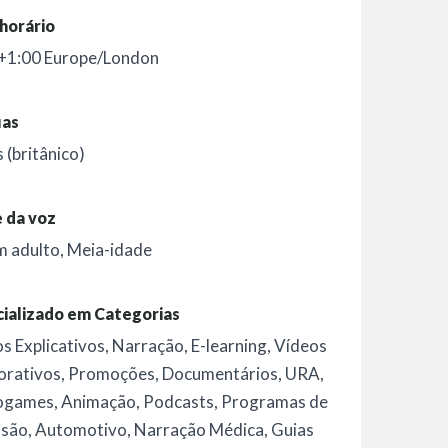
horário
+1:00 Europe/London
uas
s (britânico)
 da voz
m adulto
,
Meia-idade
ializado em Categorias
s Explicativos
,
Narração
,
E-learning
,
Vídeos
orativos
,
Promoções
,
Documentários
,
URA
,
ogames
,
Animação
,
Podcasts
,
Programas de
isão
,
Automotivo
,
Narração Médica
,
Guias