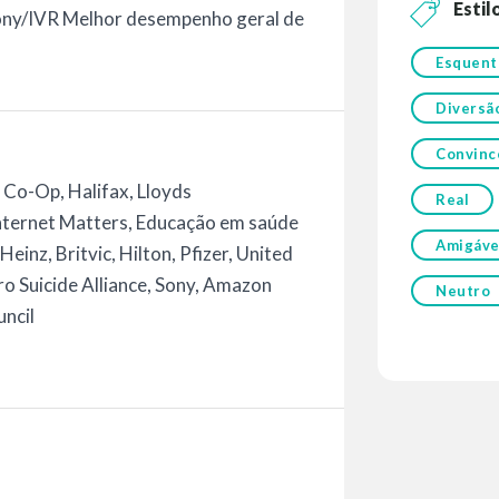
Estil
ony/IVR Melhor desempenho geral de
Esquent
Diversã
Convinc
 Co-Op, Halifax, Lloyds
Real
Internet Matters, Educação em saúde
Amigáve
einz, Britvic, Hilton, Pfizer, United
ro Suicide Alliance, Sony, Amazon
Neutro
uncil