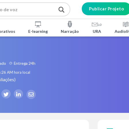
Publicar Projeto
orativos
E-learning
Narração
URA
Audioli
tado
Entrega 24h
6:26 AM
hora local
liações
)