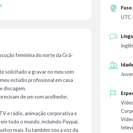
s
Fuso 
UTC 
Líng
Inglê
 locução feminina do norte da Grã-
Idade
te solicitado a gravar no meu som
Jove
 meu estúdio profissional em casa
de discagem.
Espec
precisam de um som acolhedor,
Vídeo
Corp
 TV e rádio, animação corporativa e
Vide
s em todo o mundo, incluindo Paypal,
telev
muitos mais. Eu também sou a voz da