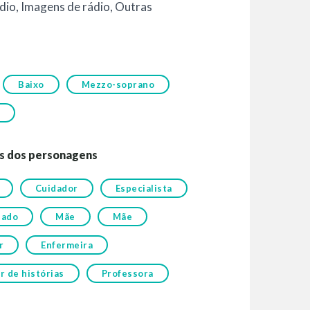
dio
,
Imagens de rádio
,
Outras
Baixo
Mezzo-soprano
s dos personagens
Cuidador
Especialista
lado
Mãe
Mãe
r
Enfermeira
 de histórias
Professora