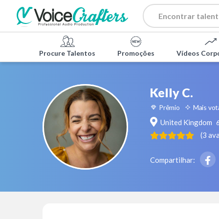
Procure Talentos
Promoções
Vídeos Corp
Kelly C.
Prêmio
Mais vo
United Kingdom
(
3
ava
Compartilhar: