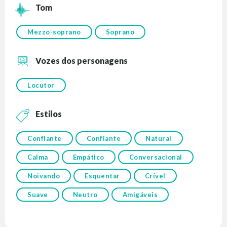
Tom
Mezzo-soprano
Soprano
Vozes dos personagens
Locutor
Estilos
Confiante
Confiante
Natural
Calma
Empático
Conversacional
Noivando
Esquentar
Crível
Suave
Neutro
Amigáveis